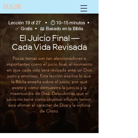
HOGAR
Lección 19 of 27 • ⏱ 10–15 minutos •
✅ Gratis • 📖 Basado en la Biblia
El Juicio Final —
Cada Vida Revisada
Pocos temas son tan aleccionadores e
importantes como el juicio final, el momento
en que cada vida será revisada ante un Dios
justo y amoroso. Esta lección explica lo que
la Biblia enseña sobre el juicio, por qué
existe y cómo demuestra la justicia y la
misericordia de Dios. Descubrirás que el
juicio no tiene como objetivo infundir temor,
sino afirmar el carácter de Dios y la victoria
de Cristo.