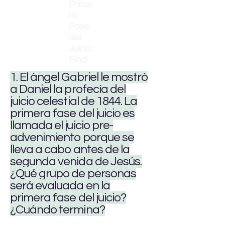
Prime
ra
Fase
del
Juicio
Final
1. El ángel Gabriel le mostró
a Daniel la profecía del
juicio celestial de 1844. La
primera fase del juicio es
llamada el juicio pre-
advenimiento porque se
lleva a cabo antes de la
segunda venida de Jesús.
¿Qué grupo de personas
será evaluada en la
primera fase del juicio?
¿Cuándo termina?