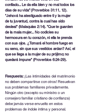
confiado... Le da ella bien y no mal todos los
días de su vida” (Proverbios 31:11, 12).
"Jehová ha atestiguado entre ti y la mujer
de tu juventud, contra la cual has sido
desleal" (Malaquías 2:14). "Que te guarden
de la mala mujer... No codicies su
hermosura en tu corazón, ni ella te prenda
con sus ojos. ¿Tomará el hombre fuego en
su seno, sin que sus vestidos ardan? Así, el
que se llega a la mujer de su prójimo; no
quedará impune" (Proverbios 6:24-29).
Respuesta:
¡Las intimidades del matrimonio
no deben compartirse con otros! Resuelvan
sus problemas familiares privadamente.
Ningún otro (excepto su ministro o un
consejero familiar cristiano de confianza)
debe jamás verse envuelto en estos
problemas de índole íntima y personal.