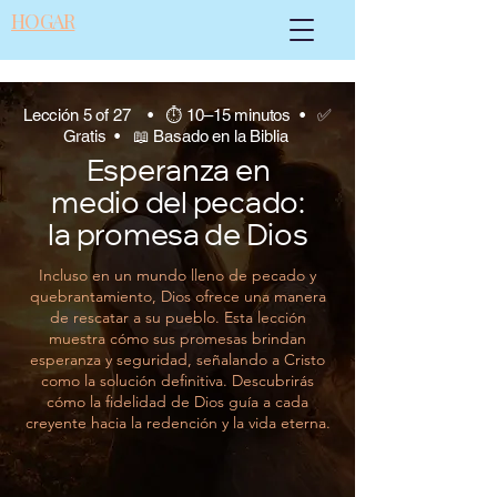
HOGAR
Lección 5 of 27 • ⏱ 10–15 minutos • ✅
Gratis • 📖 Basado en la Biblia
Esperanza en
medio del pecado:
la promesa de Dios
Incluso en un mundo lleno de pecado y
quebrantamiento, Dios ofrece una manera
de rescatar a su pueblo. Esta lección
muestra cómo sus promesas brindan
esperanza y seguridad, señalando a Cristo
como la solución definitiva. Descubrirás
cómo la fidelidad de Dios guía a cada
creyente hacia la redención y la vida eterna.