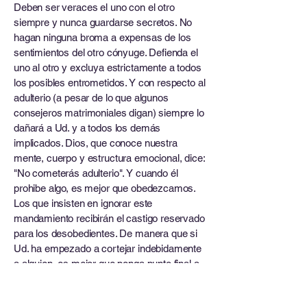
Deben ser veraces el uno con el otro
siempre y nunca guardarse secretos. No
hagan ninguna broma a expensas de los
sentimientos del otro cónyuge. Defienda el
uno al otro y excluya estrictamente a todos
los posibles entrometidos. Y con respecto al
adulterio (a pesar de lo que algunos
consejeros matrimoniales digan) siempre lo
dañará a Ud. y a todos los demás
implicados. Dios, que conoce nuestra
mente, cuerpo y estructura emocional, dice:
"No cometerás adulterio". Y cuando él
prohibe algo, es mejor que obedezcamos.
Los que insisten en ignorar este
mandamiento recibirán el castigo reservado
para los desobedientes. De manera que si
Ud. ha empezado a cortejar indebidamente
a alguien, es mejor que ponga punto final a
esto de inmediato, o de otra manera se
asentarán sobre su vida sombras que no