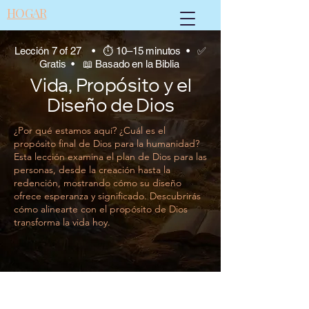
HOGAR
Lección 7 of 27 • ⏱ 10–15 minutos • ✅
Gratis • 📖 Basado en la Biblia
Vida, Propósito y el
Diseño de Dios
¿Por qué estamos aquí? ¿Cuál es el
propósito final de Dios para la humanidad?
Esta lección examina el plan de Dios para las
personas, desde la creación hasta la
redención, mostrando cómo su diseño
ofrece esperanza y significado. Descubrirás
cómo alinearte con el propósito de Dios
transforma la vida hoy.