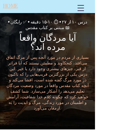
HOME
درس ۱۰ از ۲۷ • ⏱ ۱۰-۱۵ دقیقه • ✅ رایگان •
📖 مبتنی بر کتاب مقدس
آیا مردگان واقعاً
مرده اند؟
بسیاری از مردم در مورد آنچه پس از مرگ اتفاق
می‌افتد، کنجکاوند و مطمئن نیستند که آیا فراتر
از قبر، چیزهای بیشتری وجود دارد یا خیر. این
درس یکی از بزرگترین فریب‌هایی را که تاکنون
در مورد مرگ گفته شده است، افشا می‌کند و
آنچه کتاب مقدس واقعاً در مورد وضعیت مردگان
تعلیم می‌دهد را آشکار می‌سازد. شما کشف
خواهید کرد که چگونه کلام خدا شفافیت، آرامش
و اطمینان در مورد زندگی، مرگ و ابدیت را به
ارمغان می‌آورد.