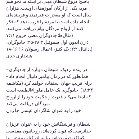
پاسخ: دروغ شیطان مبنی بر اینکه ما نخواهیم
مرد، یکی از ارکان آموزه‌های اوست. هزاران
سال است که او معجزات قدرتمند و فریبنده‌ای
انجام داده است تا مردم را فریب دهد که فکر
کنند از ارواح مردگان پیام دریافت می‌کنند.
(مثال‌ها: جادوگران مصر، خروج ۷:۱۱
؛ زن اندور، اول سموئیل ۲۸:۳-۲۵؛ جادوگران،
دانیال ۲:۲؛ یک کنیز، اعمال رسولان ۱۶:۱۶-۱۸.)
هشداری جدی
در آینده نزدیک، شیطان دوباره از جادوگری -
همانطور که در زمان پیامبر دانیال انجام داد -
برای فریب جهان استفاده خواهد کرد (مکاشفه
۱۸:۲۳). جادوگری یک عامل ماوراءالطبیعه است
که ادعا می‌کند قدرت و حکمت خود را از ارواح
مردگان دریافت می‌کند.
خود را به عنوان شاگردان عیسی جا زدن
شیطان و فرشتگانش خود را به عنوان عزیزان
خداترسی که فوت کرده‌اند، روحانیون مقدسی
که اکنون مرده‌اند، پیامبران کتاب مقدس یا