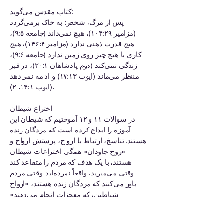
کتاب مقدس می‌گوید:
پس از مرگ، شخص: به خاک برمی‌گردد
(مزامیر ۱۰۴:۲۹)، هیچ نمی‌داند (جامعه ۹:۵)،
هیچ قدرت ذهنی ندارد (مزامیر ۱۴۶:۴)، هیچ
کاری با هیچ چیز روی زمین ندارد (جامعه ۹:۶)،
زندگی نمی‌کند (دوم پادشاهان ۲۰:۱)، در قبر
منتظر می‌ماند (ایوب ۱۷:۱۳) و ادامه نمی‌دهد
(ایوب ۱۴:۱، ۲).
اختراع شیطان
در سوالات ۱۱ و ۱۲ آموختیم که شیطان این
آموزه را ابداع کرده است که مردگان زنده
هستند. تناسخ، ارتباط با ارواح، پرستش ارواح و
«روح جاودان» همگی اختراعات شیطان
هستند، با یک هدف که مردم را متقاعد کند
وقتی می‌میرید، واقعاً نمرده‌اید. وقتی مردم
باور می‌کنند که مردگان زنده هستند، «ارواح
شیاطین، که معجزات انجام می‌دهند»
(مکاشفه ۱۶:۱۴) و خود را به عنوان ارواح
مردگان جا می‌زنند، قادر خواهند بود تقریباً ۱۰۰