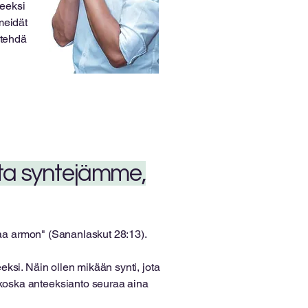
teeksi
meidät
 tehdä
sta syntejämme,
saa armon" (Sananlaskut 28:13).
ksi. Näin ollen mikään synti, jota
oska anteeksianto seuraa aina