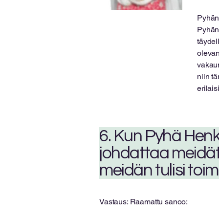
Pyhän
Pyhän 
täydel
olevan
vakaum
niin t
erilais
6. Kun Pyhä Henki
johdattaa meidät 
meidän tulisi toim
Vastaus: Raamattu sanoo: