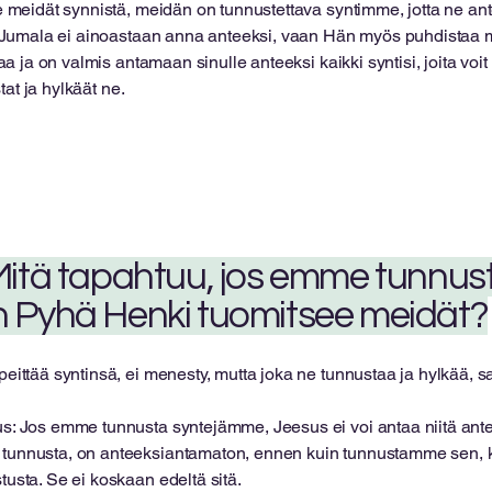
meidät synnistä, meidän on tunnustettava syntimme, jotta ne an
Jumala ei ainoastaan ​​anna anteeksi, vaan Hän myös puhdistaa 
 ja on valmis antamaan sinulle anteeksi kaikki syntisi, joita voit
tat ja hylkäät ne.
 Mitä tapahtuu, jos emme tunnu
n Pyhä Henki tuomitsee meidät?
peittää syntinsä, ei menesty, mutta joka ne tunnustaa ja hylkää, 
s: Jos emme tunnusta syntejämme, Jeesus ei voi antaa niitä antee
unnusta, on anteeksiantamaton, ennen kuin tunnustamme sen, k
tusta. Se ei koskaan edeltä sitä.