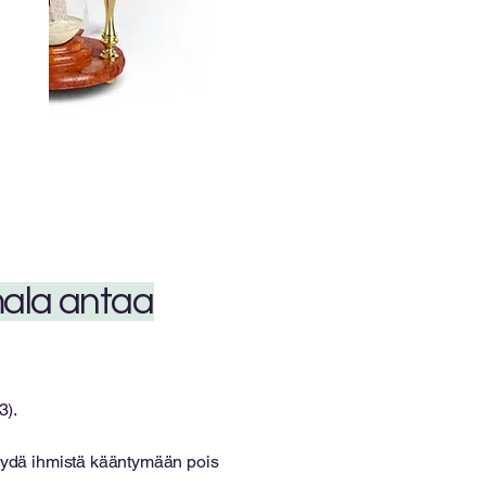
mala antaa
3).
pyydä ihmistä kääntymään pois