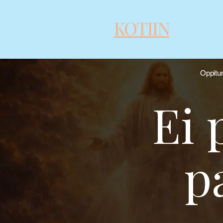
KOTIIN
Oppitu
Ei 
p