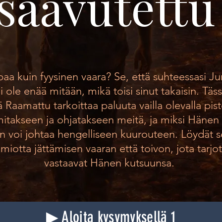
saavutettu
a kuin fyysinen vaara? Se, että suhteessasi J
ei ole enää mitään, mikä toisi sinut takaisin. Tä
ä Raamattu tarkoittaa paluuta vailla olevalla pis
mitakseen ja ohjatakseen meitä, ja miksi Hänen
n voi johtaa hengelliseen kuurouteen. Löydät 
otta jättämisen vaaran että toivon, jota tarjota
vastaavat Hänen kutsuunsa.
▶ Aloita kysymyksellä 1