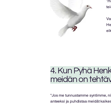
”H
te
Va
He
ei
4. Kun Pyhä Henk
meidän on tehtä
"Jos me tunnustamme syntimme, niin
anteeksi ja puhdistaa meidät kaikest