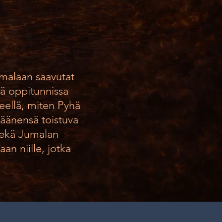
umalaan saavutat
ssä oppitunnissa
teellä, miten Pyhä
 äänensä toistuva
sekä Jumalan
an niille, jotka