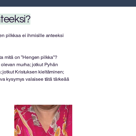
nteeksi?
n pilkkaa ei ihmisille anteeksi
tta mitä on ”Hengen pilkka”?
en olevan murha; jotkut Pyhän
 jotkut Kristuksen kieltäminen;
aava kysymys valaisee tätä tärkeää