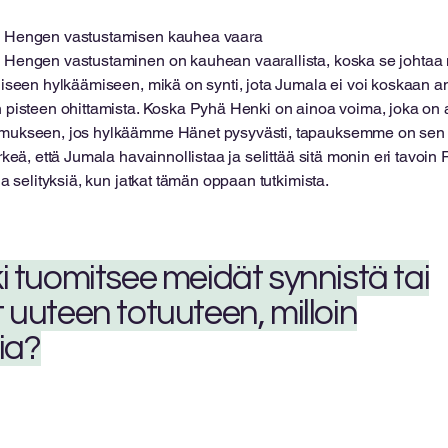
 Hengen vastustamisen kauhea vaara
Hengen vastustaminen on kauhean vaarallista, koska se johtaa 
liseen hylkäämiseen, mikä on synti, jota Jumala ei voi koskaan an
 pisteen ohittamista. Koska Pyhä Henki on ainoa voima, joka on
ukseen, jos hylkäämme Hänet pysyvästi, tapauksemme on sen j
ärkeä, että Jumala havainnollistaa ja selittää sitä monin eri tavoi
ia ​​selityksiä, kun jatkat tämän oppaan tutkimista.
 tuomitsee meidät synnistä tai
uuteen totuuteen, milloin
ia?