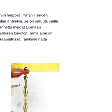
niin helposti Pyhän Hengen
taa anteeksi. Se on paluuta vailla
 annettu meidät tuomaan
älkeen toivoton. Tämä aihe on
n Raamatussa. Tarkkaile näitä