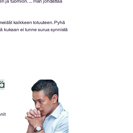
 ja tuomion. ... Hän johdattaa
meidät kaikkeen totuuteen. Pyhä
 kukaan ei tunne surua synnistä
tä
nit