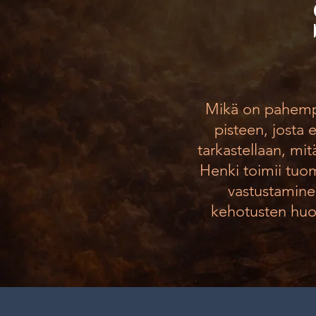
Mikä on pahempa
pisteen, josta 
tarkastellaan, mit
Henki toimii tuo
vastustamine
kehotusten huomi