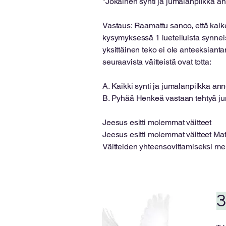
"Jokainen synti ja jumalanpilkka an
Vastaus: Raamattu sanoo, että kaik
kysymyksessä 1 luetelluista synneis
yksittäinen teko ei ole anteeksianta
seuraavista väitteistä ovat totta:
A. Kaikki synti ja jumalanpilkka an
B. Pyhää Henkeä vastaan ​​tehtyä ju
Jeesus esitti molemmat väitteet
Jeesus esitti molemmat väitteet Mat
Väitteiden yhteensovittamiseksi m
3