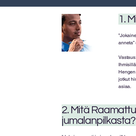
1. M
”Jokaine
anneta” 
Vastaus:
Ihmisill
Hengen k
jotkut h
asiaa.
2. Mitä Raamattu
jumalanpilkasta?