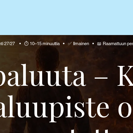
nti 27/27 • ⏱ 10–15 minuuttia • ✅ Ilmainen • 📖 Raamattuun pe
paluuta – 
aluupiste 