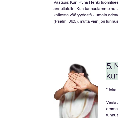
Vastaus: Kun Pyhä Henki tuomitsee 
annettaisiin. Kun tunnustamme ne, 
kaikesta vääryydestä. Jumala odottaa
(Psalmi 86:5), mutta vain jos tunnus
5.
ku
"Joka 
Vastau
emme t
tunnus