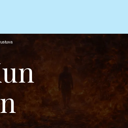
rustuva
Kun
on