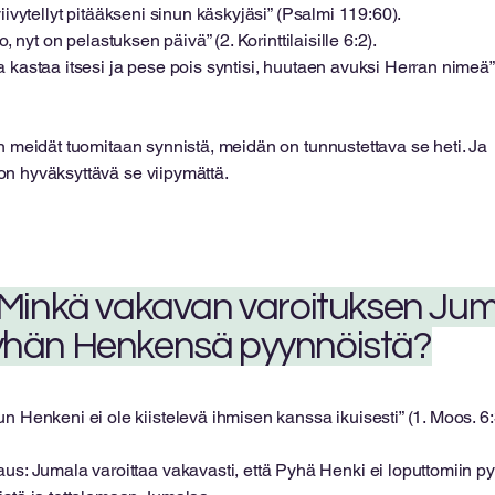
iivytellyt pitääkseni sinun käskyjäsi” (Psalmi 119:60).
o, nyt on pelastuksen päivä” (2. Korinttilaisille 6:2).
a kastaa itsesi ja pese pois syntisi, huutaen avuksi Herran nimeä”
un meidät tuomitaan synnistä, meidän on tunnustettava se heti. Ja
on hyväksyttävä se viipymättä.
 Minkä vakavan varoituksen Ju
hän Henkensä pyynnöistä?
n Henkeni ei ole kiistelevä ihmisen kanssa ikuisesti” (1. Moos. 6:
aus: Jumala varoittaa vakavasti, että Pyhä Henki ei loputtomiin 