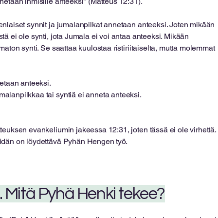
netaan ihmisille anteeksi" (Matteus 12:31).
enlaiset synnit ja jumalanpilkat annetaan anteeksi. Joten mikään
tä ei ole synti, jota Jumala ei voi antaa anteeksi. Mikään
maton synti. Se saattaa kuulostaa ristiriitaiselta, mutta molemmat
netaan anteeksi.
malanpilkkaa tai syntiä ei anneta anteeksi.
teuksen evankeliumin jakeessa 12:31, joten tässä ei ole virhettä.
eidän on löydettävä Pyhän Hengen työ.
. Mitä Pyhä Henki tekee?