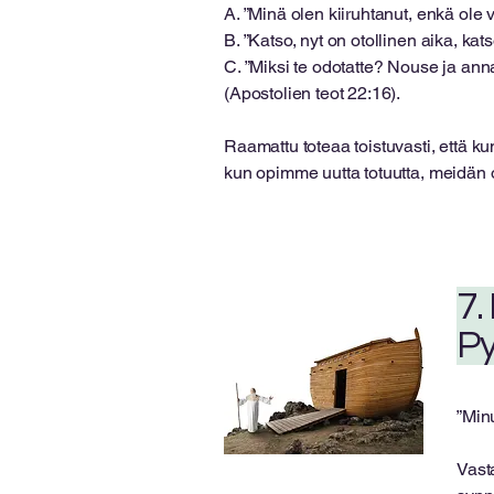
A. ”Minä olen kiiruhtanut, enkä ole v
B. ”Katso, nyt on otollinen aika, kats
C. ”Miksi te odotatte? Nouse ja ann
(Apostolien teot 22:16).
Raamattu toteaa toistuvasti, että k
kun opimme uutta totuutta, meidän 
7.
Py
”Minu
Vast