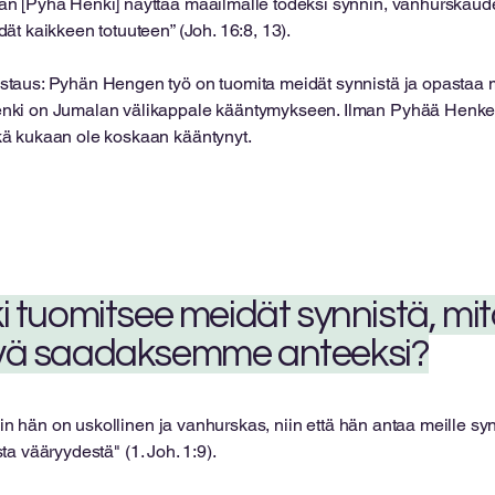
än [Pyhä Henki] näyttää maailmalle todeksi synnin, vanhurskauden
idät kaikkeen totuuteen” (Joh. 16:8, 13).
staus: Pyhän Hengen työ on tuomita meidät synnistä ja opastaa 
nki on Jumalan välikappale kääntymykseen. Ilman Pyhää Henkeä
kä kukaan ole koskaan kääntynyt.
i tuomitsee meidät synnistä, mi
vä saadaksemme anteeksi?
 hän on uskollinen ja vanhurskas, niin että hän antaa meille syn
a vääryydestä" (1. Joh. 1:9).