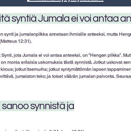
itä syntiä Jumala ei voi antaa a
n synti ja jumalanpilkka annetaan ihmisille anteeksi, mutta Henge
(Matteus 12:31).
 Synti, jota Jumala ei voi antaa anteeksi, on ”Hengen pilkka”. Mu
ä on monia erilaisia ​​uskomuksia tästä synnistä. Jotkut uskovat s
irous; jotkut itsemurha; jotkut syntymättömän lapsen tappaminen;
irvittävä, jumalaton teko; ja toiset väärän jumalan palvonta. Seur
 sanoo synnistä ja