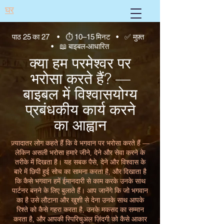
घर
पाठ 25 का 27 • ⏱ 10–15 मिनट • ✅ मुफ़्त
• 📖 बाइबल-आधारित
क्या हम परमेश्वर पर
भरोसा करते हैं? —
बाइबल में विश्वासयोग्य
प्रबंधकीय कार्य करने
का आह्वान
ज़्यादातर लोग कहते हैं कि वे भगवान पर भरोसा करते हैं —
लेकिन असली भरोसा हमारे जीने, देने और सेवा करने के
तरीके में दिखता है। यह सबक पैसे, देने और विश्वास के
बारे में छिपी हुई सोच का सामना करता है, और दिखाता है
कि कैसे भगवान हमें ईमानदारी से काम करके उनके साथ
पार्टनर बनने के लिए बुलाते हैं। आप जानेंगे कि जो भगवान
का है उसे लौटाना और खुशी से देना उनके साथ आपके
रिश्ते को कैसे गहरा करता है, उनके मकसद का सम्मान
करता है, और आपकी स्पिरिचुअल ज़िंदगी को कैसे आकार