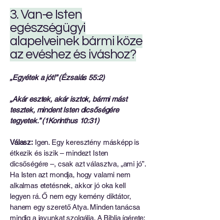
3. Van-e Isten
egészségügyi
alapelveinek bármi köze
az evéshez és iváshoz?
„Egyétek a jót!” (Ézsaiás 55:2)
„Akár esztek, akár isztok, bármi mást
tesztek, mindent Isten dicsőségére
tegyetek.” (1Korinthus 10:31)
Válasz:
Igen. Egy keresztény másképp is
étkezik és iszik – mindezt Isten
dicsőségére –, csak azt választva, „ami jó”.
Ha Isten azt mondja, hogy valami nem
alkalmas etetésnek, akkor jó oka kell
legyen rá. Ő nem egy kemény diktátor,
hanem egy szerető Atya. Minden tanácsa
mindig a javunkat szolgálja. A Biblia ígérete: