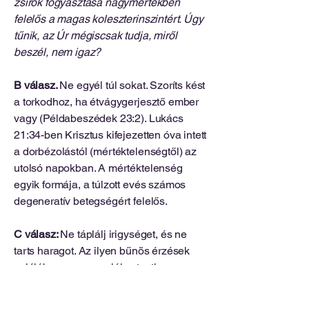
zsírok fogyasztása nagymértékben
felelős a magas koleszterinszintért. Úgy
tűnik, az Úr mégiscsak tudja, miről
beszél, nem igaz?
B válasz.
Ne egyél túl sokat. Szoríts kést
a torkodhoz, ha étvágygerjesztő ember
vagy (Példabeszédek 23:2). Lukács
21:34-ben Krisztus kifejezetten óva intett
a dorbézolástól (mértéktelenségtől) az
utolsó napokban. A mértéktelenség
egyik formája, a túlzott evés számos
degeneratív betegségért felelős.
C válasz:
Ne táplálj irigységet, és ne
tarts haragot. Az ilyen bűnös érzések
valójában megzavarják a testi
folyamatokat. A Biblia azt mondja, hogy
az irigység rothadás a csontokban