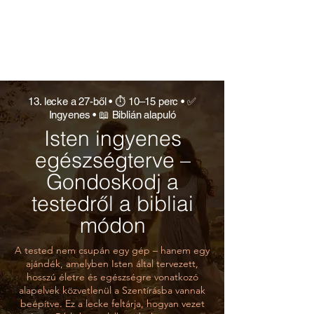
Kőb
e
vésv
e!
13. lecke a 27-ből • ⏱ 10–15 perc • ✅
Ingyenes • 📖 Biblián alapuló
Isten ingyenes
egészségterve –
Gondoskodj a
testedről a bibliai
módon
A tested nem csupán egy gép – hanem egy
ajándék, amelyben Isten által tervezett,
hosszú életre és egészségre vonatkozó
alapelvek közvetlenül a Szentírásba vannak
beépítve. Ez a lecke feltárja, hogyan vezet