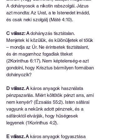
A dohányosok a nikotin rabszolgái. Jézus
azt mondta: Az Urat, a te Istenedet imádd,
és csak neki szolgálj (Máté 4:10).
C válasz:
A
dohányzás tisztátalan.
Menjetek ki közülük, és különüljetek el tőlük
– mondja az Úr. Ne érintsetek tisztátalant,
és én magamhoz fogadlak titeket
(2Korinthus 6:17). Nem képtelenség-e azt
gondolni, hogy Krisztus bármilyen formában
dohányozik?
D válasz. A
káros anyagok használata
pénzpazarlás. Miért költötök pénzt arra, ami
nem kenyér? (Ézsaiás 55:2). Isten sáfárai
vagyunk a nekünk adott pénznek, és a
sáfároktól elvárják, hogy hűségesek
legyenek (1Korinthus 4:2).
E válasz. A
káros anyagok fogyasztása