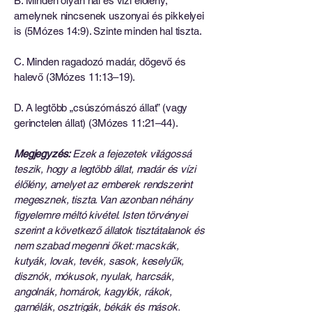
B. Minden olyan hal és vízi élőlény,
amelynek nincsenek uszonyai és pikkelyei
is (5Mózes 14:9). Szinte minden hal tiszta.
C. Minden ragadozó madár, dögevő és
halevő (3Mózes 11:13–19).
D. A legtöbb „csúszómászó állat” (vagy
gerinctelen állat) (3Mózes 11:21–44).
Megjegyzés:
Ezek a fejezetek világossá
teszik, hogy a legtöbb állat, madár és vízi
élőlény, amelyet az emberek rendszerint
megesznek, tiszta. Van azonban néhány
figyelemre méltó kivétel. Isten törvényei
szerint a következő állatok tisztátalanok és
nem szabad megenni őket: macskák,
kutyák, lovak, tevék, sasok, keselyűk,
disznók, mókusok, nyulak, harcsák,
angolnák, homárok, kagylók, rákok,
garnélák, osztrigák, békák és mások.