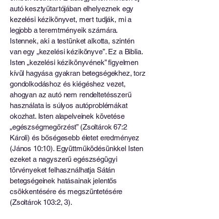
autó kesztyűtartójában elhelyeznek egy
kezelési kézikönyvet, mert tudják, mi a
legjobb a teremtményeik számára.
Istennek, aki a testünket alkotta, szintén
van egy „kezelési kézikönyve”. Ez a Biblia.
Isten „kezelési kézikönyvének” figyelmen
kívül hagyása gyakran betegségekhez, torz
gondolkodáshoz és kiégéshez vezet,
ahogyan az autó nem rendeltetésszerű
használata is súlyos autóproblémákat
okozhat. Isten alapelveinek követése
„egészségmegőrzést” (Zsoltárok 67:2
Károli) és bőségesebb életet eredményez
(János 10:10). Együttműködésünkkel Isten
ezeket a nagyszerű egészségügyi
törvényeket felhasználhatja Sátán
betegségeinek hatásainak jelentős
csökkentésére és megszüntetésére
(Zsoltárok 103:2, 3).