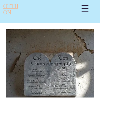
OTTH
ON
6.
lecke
: