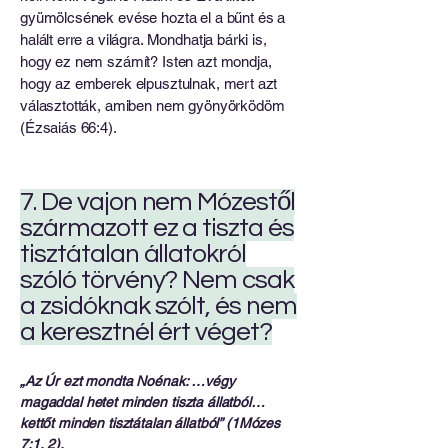
gyümölcsének evése hozta el a bűnt és a
halált erre a világra. Mondhatja bárki is,
hogy ez nem számít? Isten azt mondja,
hogy az emberek elpusztulnak, mert azt
választották, amiben nem gyönyörködöm
(Ézsaiás 66:4).
7. De vajon nem Mózestől
származott ez a tiszta és
tisztátalan állatokról
szóló törvény? Nem csak
a zsidóknak szólt, és nem
a keresztnél ért véget?
„Az Úr ezt mondta Noénak: …végy
magaddal hetet minden tiszta állatból…
kettőt minden tisztátalan állatból” (1Mózes
7:1, 2).