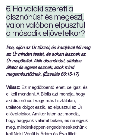
6. Ha valaki szereti a
disznóhúst és megeszi,
vajon valóban elpusztul
a második eljövetelkor?
Íme, eljön az Úr tűzzel, és kardjával ítél meg
az Úr minden testet, és sokan lesznek az
Úr megölettei. Akik disznóhúst, utálatos
állatot és egeret esznek, azok mind
megemésztődnek. (Ézsaiás 66:15-17)
Válasz:
Ez megdöbbentő lehet, de igaz, és
el kell mondani. A Biblia azt mondja, hogy
aki disznóhúst vagy más tisztátalan,
utálatos dolgot eszik, az elpusztul az Úr
eljövetelekor. Amikor Isten azt mondja,
hogy hagyjunk valamit békén, és ne együk
meg, mindenképpen engedelmeskednünk
kell Neki. Végül is Ádám és Éva tiltott