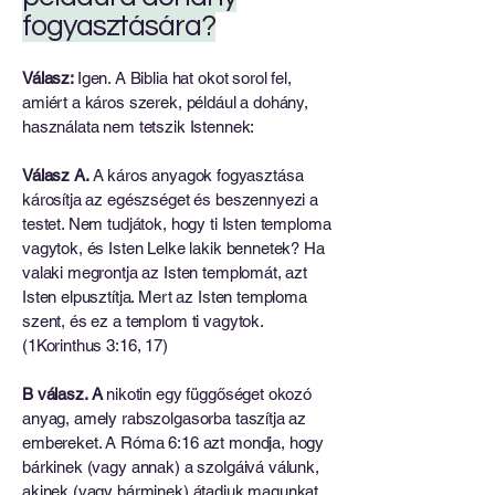
fogyasztására?
Válasz:
Igen. A Biblia hat okot sorol fel,
amiért a káros szerek, például a dohány,
használata nem tetszik Istennek:
Válasz A.
A káros anyagok fogyasztása
károsítja az egészséget és beszennyezi a
testet. Nem tudjátok, hogy ti Isten temploma
vagytok, és Isten Lelke lakik bennetek? Ha
valaki megrontja az Isten templomát, azt
Isten elpusztítja. Mert az Isten temploma
szent, és ez a templom ti vagytok.
(1Korinthus 3:16, 17)
B válasz.
A
nikotin egy függőséget okozó
anyag, amely rabszolgasorba taszítja az
embereket. A Róma 6:16 azt mondja, hogy
bárkinek (vagy annak) a szolgáivá válunk,
akinek (vagy bárminek) átadjuk magunkat.