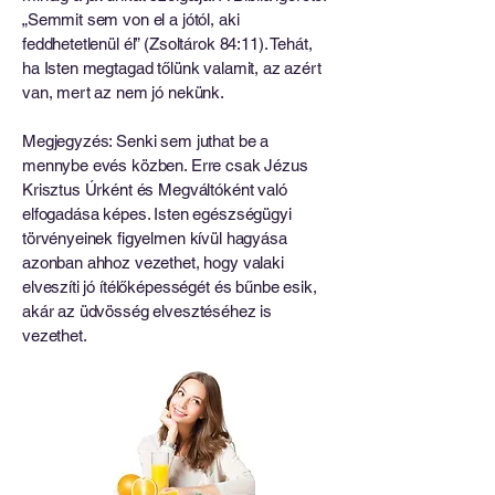
„Semmit sem von el a jótól, aki
feddhetetlenül él” (Zsoltárok 84:11). Tehát,
ha Isten megtagad tőlünk valamit, az azért
van, mert az nem jó nekünk.
Megjegyzés: Senki sem juthat be a
mennybe evés közben. Erre csak Jézus
Krisztus Úrként és Megváltóként való
elfogadása képes. Isten egészségügyi
törvényeinek figyelmen kívül hagyása
azonban ahhoz vezethet, hogy valaki
elveszíti jó ítélőképességét és bűnbe esik,
akár az üdvösség elvesztéséhez is
vezethet.