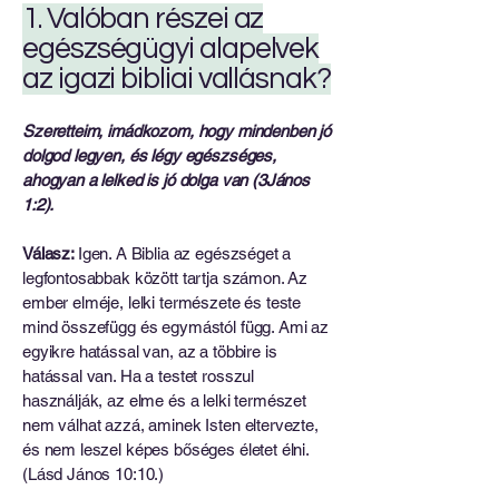
1. Valóban részei az
egészségügyi alapelvek
az igazi bibliai vallásnak?
Szeretteim, imádkozom, hogy mindenben jó
dolgod legyen, és légy egészséges,
ahogyan a lelked is jó dolga van (3János
1:2).
Válasz:
Igen. A Biblia az egészséget a
legfontosabbak között tartja számon. Az
ember elméje, lelki természete és teste
mind összefügg és egymástól függ. Ami az
egyikre hatással van, az a többire is
hatással van. Ha a testet rosszul
használják, az elme és a lelki természet
nem válhat azzá, aminek Isten eltervezte,
és nem leszel képes bőséges életet élni.
(Lásd János 10:10.)