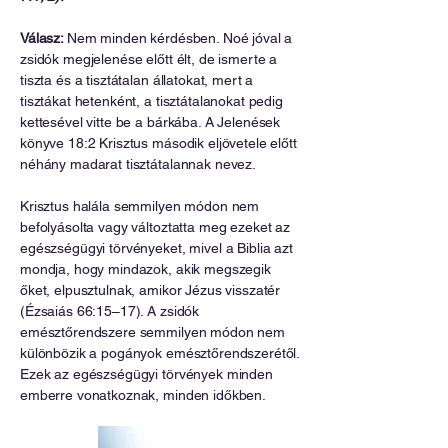
Válasz:
Nem minden kérdésben. Noé jóval a
zsidók megjelenése előtt élt, de ismerte a
tiszta és a tisztátalan állatokat, mert a
tisztákat hetenként, a tisztátalanokat pedig
kettesével vitte be a bárkába. A Jelenések
könyve 18:2 Krisztus második eljövetele előtt
néhány madarat tisztátalannak nevez.
Krisztus halála semmilyen módon nem
befolyásolta vagy változtatta meg ezeket az
egészségügyi törvényeket, mivel a Biblia azt
mondja, hogy mindazok, akik megszegik
őket, elpusztulnak, amikor Jézus visszatér
(Ézsaiás 66:15–17). A zsidók
emésztőrendszere semmilyen módon nem
különbözik a pogányok emésztőrendszerétől.
Ezek az egészségügyi törvények minden
emberre vonatkoznak, minden időkben.