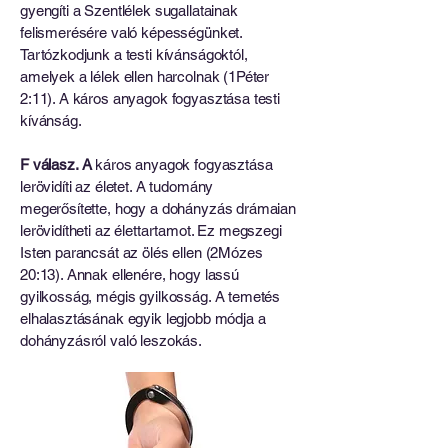
gyengíti a Szentlélek sugallatainak
felismerésére való képességünket.
Tartózkodjunk a testi kívánságoktól,
amelyek a lélek ellen harcolnak (1Péter
2:11). A káros anyagok fogyasztása testi
kívánság.
F válasz. A
káros anyagok fogyasztása
lerövidíti az életet. A tudomány
megerősítette, hogy a dohányzás drámaian
lerövidítheti az élettartamot. Ez megszegi
Isten parancsát az ölés ellen (2Mózes
20:13). Annak ellenére, hogy lassú
gyilkosság, mégis gyilkosság. A temetés
elhalasztásának egyik legjobb módja a
dohányzásról való leszokás.