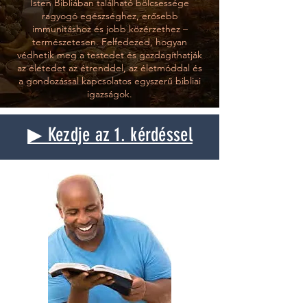
Isten Bibliában található bölcsessége
ragyogó egészséghez, erősebb
immunitáshoz és jobb közérzethez –
természetesen. Felfedezed, hogyan
védhetik meg a testedet és gazdagíthatják
az életedet az étrenddel, az életmóddal és
a gondozással kapcsolatos egyszerű bibliai
igazságok.
▶ Kezdje az 1. kérdéssel