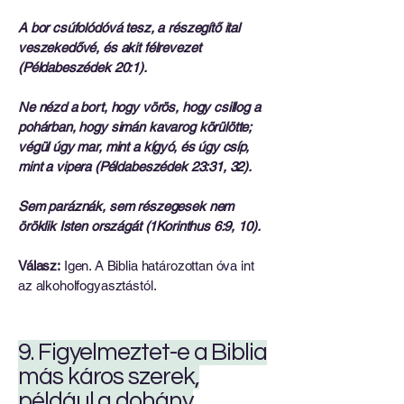
A bor csúfolódóvá tesz, a részegítő ital
veszekedővé, és akit félrevezet
(Példabeszédek 20:1).
Ne nézd a bort, hogy vörös, hogy csillog a
pohárban, hogy simán kavarog körülötte;
végül úgy mar, mint a kígyó, és úgy csíp,
mint a vipera (Példabeszédek 23:31, 32).
Sem paráznák, sem részegesek nem
öröklik Isten országát (1Korinthus 6:9, 10).
Válasz:
Igen. A Biblia határozottan óva int
az alkoholfogyasztástól.
9. Figyelmeztet-e a Biblia
más káros szerek,
például a dohány