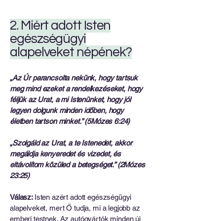
2. Miért adott Isten
egészségügyi
alapelveket népének?
„Az Úr parancsolta nekünk, hogy tartsuk
meg mind ezeket a rendelkezéseket, hogy
féljük az Urat, a mi Istenünket, hogy jól
legyen dolgunk minden időben, hogy
életben tartson minket.” (5Mózes 6:24)
„Szolgáld az Urat, a te Istenedet, akkor
megáldja kenyeredet és vizedet, és
eltávolítom közüled a betegséget.” (2Mózes
23:25)
Válasz:
Isten azért adott egészségügyi
alapelveket, mert Ő tudja, mi a legjobb az
emberi testnek. Az autógyártók minden új