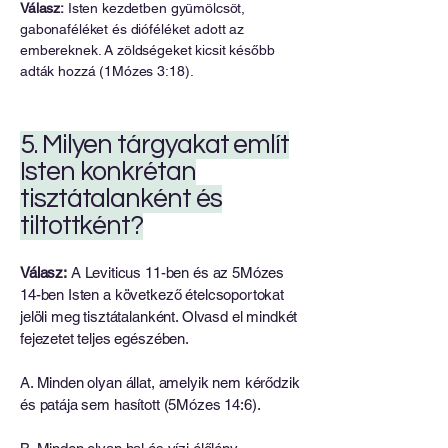
Válasz:
Isten kezdetben gyümölcsöt,
gabonaféléket és dióféléket adott az
embereknek. A zöldségeket kicsit később
adták hozzá (1Mózes 3:18).
5. Milyen tárgyakat említ
Isten konkrétan
tisztátalanként és
tiltottként?
Válasz:
A Leviticus 11-ben és az 5Mózes
14-ben Isten a következő ételcsoportokat
jelöli meg tisztátalanként. Olvasd el mindkét
fejezetet teljes egészében.
A. Minden olyan állat, amelyik nem kérődzik
és patája sem hasított (5Mózes 14:6).