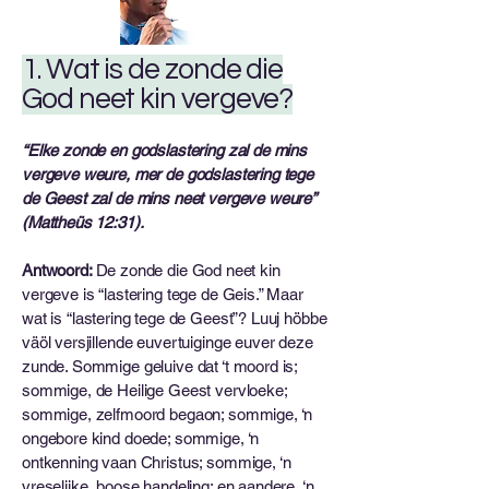
1. Wat is de zonde die
God neet kin vergeve?
“Elke zonde en godslastering zal de mins
vergeve weure, mer de godslastering tege
de Geest zal de mins neet vergeve weure”
(Mattheüs 12:31).
Antwoord:
De zonde die God neet kin
vergeve is “lastering tege de Geis.” Maar
wat is “lastering tege de Geest”? Luuj höbbe
väöl versjillende euvertuiginge euver deze
zunde. Sommige geluive dat ‘t moord is;
sommige, de Heilige Geest vervloeke;
sommige, zelfmoord begaon; sommige, ‘n
ongebore kind doede; sommige, ‘n
ontkenning vaan Christus; sommige, ‘n
vreselijke, boose handeling; en aandere, ‘n