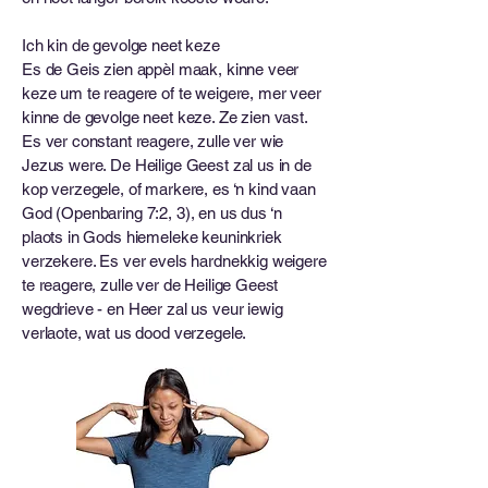
Ich kin de gevolge neet keze
Es de Geis zien appèl maak, kinne veer
keze um te reagere of te weigere, mer veer
kinne de gevolge neet keze. Ze zien vast.
Es ver constant reagere, zulle ver wie
Jezus were. De Heilige Geest zal us in de
kop verzegele, of markere, es ‘n kind vaan
God (Openbaring 7:2, 3), en us dus ‘n
plaots in Gods hiemeleke keuninkriek
verzekere. Es ver evels hardnekkig weigere
te reagere, zulle ver de Heilige Geest
wegdrieve - en Heer zal us veur iewig
verlaote, wat us dood verzegele.