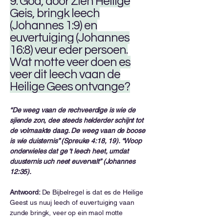
9. God, door Zien Heilige
Geis, bringk leech
(Johannes 1:9) en
euvertuiging (Johannes
16:8) veur eder persoen.
Wat motte veer doen es
veer dit leech vaan de
Heilige Gees ontvange?
“De weeg vaan de rechveerdige is wie de
sjiende zon, dee steeds helderder schijnt tot
de volmaakte daag. De weeg vaan de boose
is wie duisternis” (Spreuke 4:18, 19). “Woop
onderwieles dat ge ‘t leech heet, umdat
duusternis uch neet euvervalt” (Johannes
12:35).
Antwoord:
De Bijbelregel is dat es de Heilige
Geest us nuuj leech of euvertuiging vaan
zunde bringk, veer op ein maol motte