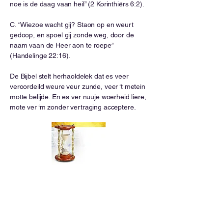
noe is de daag vaan heil” (2 Korinthiërs 6:2).
C. “Wiezoe wacht gij? Staon op en weurt
gedoop, en spoel gij zonde weg, door de
naam vaan de Heer aon te roepe”
(Handelinge 22:16).
De Bijbel stelt herhaoldelek dat es veer
veroordeild weure veur zunde, veer ‘t metein
motte belijde. En es ver nuuje woerheid liere,
mote ver ‘m zonder vertraging acceptere.