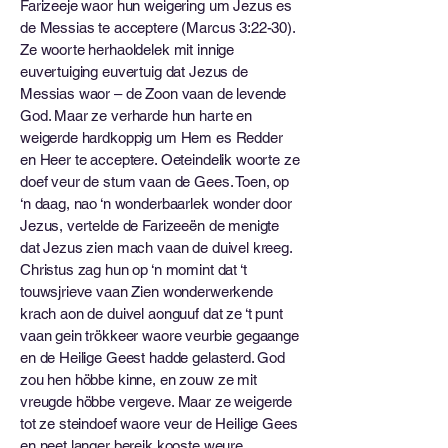
Farizeeje waor hun weigering um Jezus es
de Messias te acceptere (Marcus 3:22-30).
Ze woorte herhaoldelek mit innige
euvertuiging euvertuig dat Jezus de
Messias waor – de Zoon vaan de levende
God. Maar ze verharde hun harte en
weigerde hardkoppig um Hem es Redder
en Heer te acceptere. Oeteindelik woorte ze
doef veur de stum vaan de Gees. Toen, op
‘n daag, nao ‘n wonderbaarlek wonder door
Jezus, vertelde de Farizeeën de menigte
dat Jezus zien mach vaan de duivel kreeg.
Christus zag hun op ‘n momint dat ‘t
touwsjrieve vaan Zien wonderwerkende
krach aon de duivel aonguuf dat ze ‘t punt
vaan gein trökkeer waore veurbie gegaange
en de Heilige Geest hadde gelasterd. God
zou hen höbbe kinne, en zouw ze mit
vreugde höbbe vergeve. Maar ze weigerde
tot ze steindoef waore veur de Heilige Gees
en neet langer bereik kooste weure.