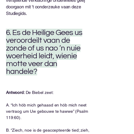
versjillende verklaoringe onderwieles geej
doorgaon mit ‘t oonderzeuke vaan deze
Studiegids.
6. Es de Heilige Gees us
veroordeilt vaan de
zonde of us nao ‘n nuie
woerheid leidt, wienie
motte veer dan
handele?
Antwoord:
De Biebel zeet:
A. “Ich höb mich gehaasd en höb mich neet
vertraog um Uw gebouwe te hawwe” (Psalm
119:60).
B. “Ziech, noe is de geaccepteerde tied; zieh,