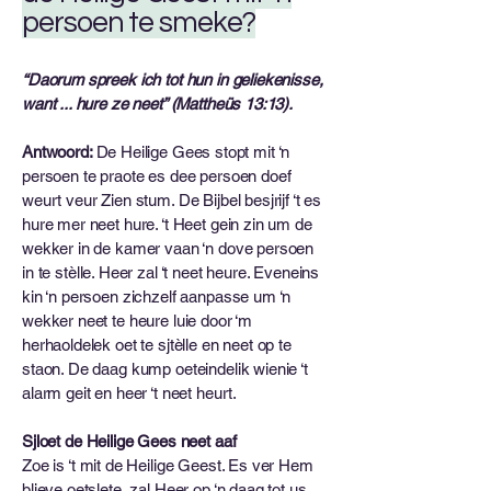
persoen te smeke?
“Daorum spreek ich tot hun in geliekenisse,
want ... hure ze neet” (Mattheüs 13:13).
Antwoord:
De Heilige Gees stopt mit ‘n
persoen te praote es dee persoen doef
weurt veur Zien stum. De Bijbel besjrijf ‘t es
hure mer neet hure. ‘t Heet gein zin um de
wekker in de kamer vaan ‘n dove persoen
in te stèlle. Heer zal ‘t neet heure. Eveneins
kin ‘n persoen zichzelf aanpasse um ‘n
wekker neet te heure luie door ‘m
herhaoldelek oet te sjtèlle en neet op te
staon. De daag kump oeteindelik wienie ‘t
alarm geit en heer ‘t neet heurt.
Sjloet de Heilige Gees neet aaf
Zoe is ‘t mit de Heilige Geest. Es ver Hem
blieve oetslete, zal Heer op ‘n daag tot us