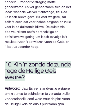
handele – zonder vertraging motte
gehoerzame. Es ver gehoorzaam zien en in ‘t
leech wandele wie ver ‘t ontvange, zal God
us leech blieve geve. Es veer weigere, zal
zelfs ‘t leech dat veer höbbe oetgaon en zulle
veer in de duisternis blieve. De duisternis
dee veurtkomt oet ‘n hardnekkige en
definitieve weigering um leech te volge is ‘t
resultaat vaan ‘t aofwiezen vaan de Geis, en
‘t laot us zoonder hoop.
10. Kin ‘n zonde de zunde
tege de Heilige Geis
weure?
Antwoord:
Jao. Es ver standvastig weigere
um ‘n zunde te bekinde en te verlaote, zulle
ver oeteindelik doef were veur de pleit vaan
de Heilige Geis en dus ‘t punt vaan gein