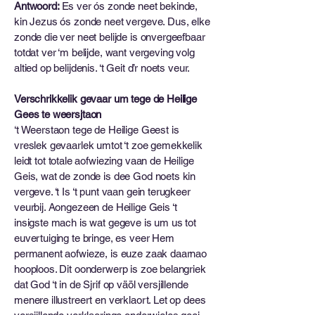
Antwoord:
Es ver ós zonde neet bekinde,
kin Jezus ós zonde neet vergeve. Dus, elke
zonde die ver neet belijde is onvergeefbaar
totdat ver ‘m belijde, want vergeving volg
altied op belijdenis. ‘t Geit d’r noets veur.
Verschrikkelik gevaar um tege de Heilige
Gees te weersjtaon
‘t Weerstaon tege de Heilige Geest is
vreslek gevaarlek umtot ‘t zoe gemekkelik
leidt tot totale aofwiezing vaan de Heilige
Geis, wat de zonde is dee God noets kin
vergeve. ‘t Is ‘t punt vaan gein terugkeer
veurbij. Aongezeen de Heilige Geis ‘t
insigste mach is wat gegeve is um us tot
euvertuiging te bringe, es veer Hem
permanent aofwieze, is euze zaak daarnao
hooploos. Dit oonderwerp is zoe belangriek
dat God ‘t in de Sjrif op väöl versjillende
menere illustreert en verklaort. Let op dees