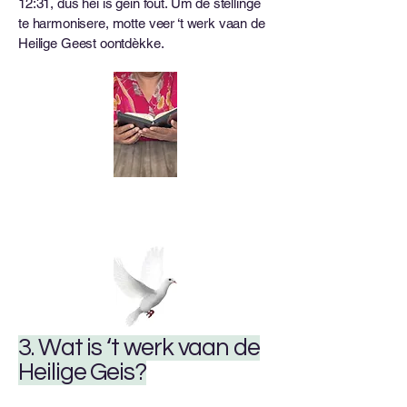
12:31, dus hei is gein fout. Um de stellinge
te harmonisere, motte veer ‘t werk vaan de
Heilige Geest oontdèkke.
3. Wat is ‘t werk vaan de
Heilige Geis?