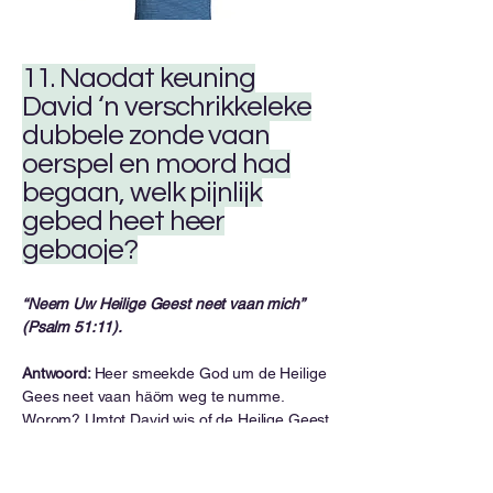
11. Naodat keuning
David ‘n verschrikkeleke
dubbele zonde vaan
oerspel en moord had
begaan, welk pijnlijk
gebed heet heer
gebaoje?
“Neem Uw Heilige Geest neet vaan mich”
(Psalm 51:11).
Antwoord:
Heer smeekde God um de Heilige
Gees neet vaan häöm weg te numme.
Worom? Umtot David wis of de Heilige Geest
häöm verleet, waor heer vanaaf dat momint
gedoemd. Heer wis dat allein de Heilige Geis
häöm koos leie tot berouw en hersjtelling, en