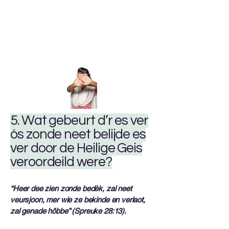
5. Wat gebeurt d’r es ver
ós zonde neet belijde es
ver door de Heilige Geis
veroordeild were?
“Heer dee zien zonde bedèk, zal neet
veursjoon, mer wie ze bekinde en verlaot,
zal genade höbbe” (Spreuke 28:13).