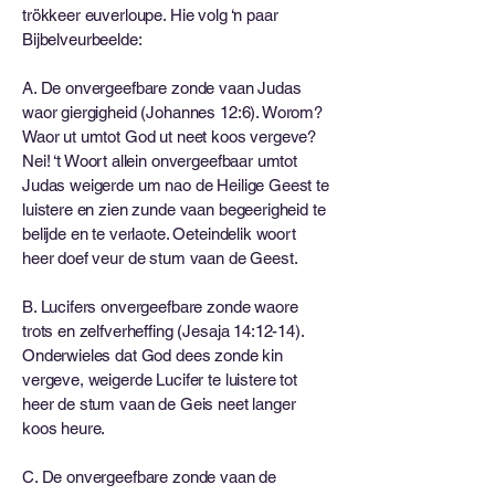
trökkeer euverloupe. Hie volg ‘n paar
Bijbelveurbeelde:
A. De onvergeefbare zonde vaan Judas
waor giergigheid (Johannes 12:6). Worom?
Waor ut umtot God ut neet koos vergeve?
Nei! ‘t Woort allein onvergeefbaar umtot
Judas weigerde um nao de Heilige Geest te
luistere en zien zunde vaan begeerigheid te
belijde en te verlaote. Oeteindelik woort
heer doef veur de stum vaan de Geest.
B. Lucifers onvergeefbare zonde waore
trots en zelfverheffing (Jesaja 14:12-14).
Onderwieles dat God dees zonde kin
vergeve, weigerde Lucifer te luistere tot
heer de stum vaan de Geis neet langer
koos heure.
C. De onvergeefbare zonde vaan de