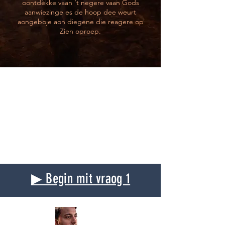
oontdèkke vaan ‘t negere vaan Gods
aanwiezinge es de hoop dee weurt
aongeboje aon diegene die reagere op
Zien oproep.
▶ Begin mit vraog 1