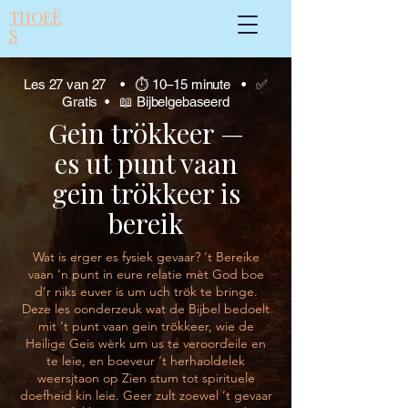
THOEË
S
Les 27 van 27 • ⏱ 10–15 minute • ✅
Gratis • 📖 Bijbelgebaseerd
Gein trökkeer —
es ut punt vaan
gein trökkeer is
bereik
Wat is erger es fysiek gevaar? ‘t Bereike
vaan ‘n punt in eure relatie mèt God boe
d’r niks euver is um uch trök te bringe.
Deze les oonderzeuk wat de Bijbel bedoelt
mit ‘t punt vaan gein trökkeer, wie de
Heilige Geis wèrk um us te veroordeile en
te leie, en boeveur ‘t herhaoldelek
weersjtaon op Zien stum tot spirituele
doefheid kin leie. Geer zult zoewel ‘t gevaar