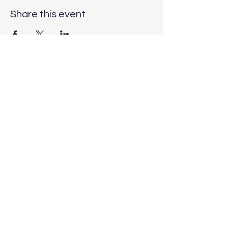
Share this event
Видеа со
Потребна ви е
пророштва
молитва?
Авторски права © 2025 Библиско пророштво направено
лесно. Сите права се задржани. ​Библиско пророштво
направено лесно е подружница на Turn To Jesus Ministries.