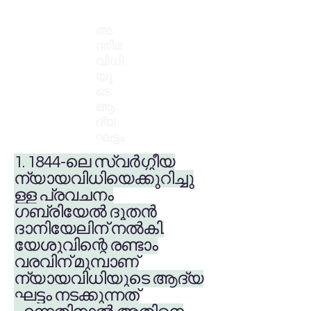
അ
ന്തിമ
വിധി
യു
ടെ
ആ
ദ്യ
ഘട്ടം
1. 1844-ലെ സ്വർഗ്ഗീയ
ന്യായവിധിയെക്കുറിച്ചു
ള്ള പ്രവചനം
ഗബ്രിയേൽ ദൂതൻ
ദാനിയേലിന് നൽകി.
യേശുവിന്റെ രണ്ടാം
വരവിന് മുമ്പാണ്
ന്യായവിധിയുടെ ആദ്യ
ഘട്ടം നടക്കുന്നത്