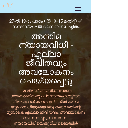
വീട്
27-ൽ 19-ാം പാഠം • ⏱ 10–15 മിനിറ്റ് • ✅
സൗജന്യം • 📖 ബൈബിളധിഷ്ഠിതം
അന്തിമ
ന്യായവിധി -
എല്ലാ
ജീവിതവും
അവലോകനം
ചെയ്യപ്പെട്ടു
അന്തിമ ന്യായവിധി പോലെ
ഗൗരവമേറിയതും പ്രധാനപ്പെട്ടതുമായ
വിഷയങ്ങൾ കുറവാണ് - നീതിമാനും
സ്നേഹനിധിയുമായ ഒരു ദൈവത്തിന്റെ
മുമ്പാകെ എല്ലാ ജീവിതവും അവലോകനം
ചെയ്യപ്പെടുന്ന സമയം.
ന്യായവിധിയെക്കുറിച്ച് ബൈബിൾ