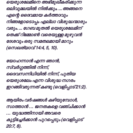
യെരൂശലേമിനെ അഭിമുഖീകരിക്കുന്ന
ഒലിവുമലയിൽ നിൽക്കും. ... അങ്ങനെ
എന്റെ ദൈവമായ കർത്താവും
നിങ്ങളോടൊപ്പം എല്ലാ വിശുദ്ധന്മാരും
വരും. ... ഗേബ മുതൽ യെരൂശലേമിന്
തെക്ക് റിമ്മോൺ വരെയുള്ള മുഴുവൻ
ദേശവും ഒരു സമതലമായി മാറും
(സെഖര്യാവ് 14:4, 5, 10).
യോഹന്നാൻ എന്ന ഞാൻ,
സ്വർഗ്ഗത്തിൽ നിന്ന്,
ദൈവസന്നിധിയിൽ നിന്ന്, പുതിയ
യെരുശലേം എന്ന വിശുദ്ധ നഗരം
ഇറങ്ങിവരുന്നത് കണ്ടു (വെളിപ്പാട് 21:2).
ആയിരം വർഷങ്ങൾ കഴിയുമ്പോൾ,
സാത്താൻ … ജനതകളെ വഞ്ചിക്കാൻ
… യുദ്ധത്തിനായി അവരെ
കൂട്ടിച്ചേർക്കാൻ പുറപ്പെടും (വെളിപ്പാട്
20:7, 8).