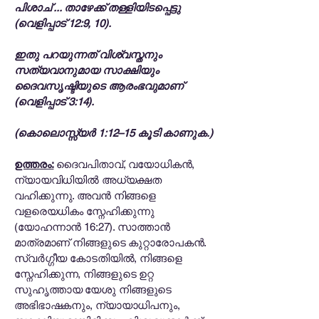
പിശാച് ... താഴേക്ക് തള്ളിയിടപ്പെട്ടു
(വെളിപ്പാട് 12:9, 10).
ഇതു പറയുന്നത് വിശ്വസ്തനും
സത്യവാനുമായ സാക്ഷിയും
ദൈവസൃഷ്ടിയുടെ ആരംഭവുമാണ്
(വെളിപ്പാട് 3:14).
(കൊലൊസ്സ്യർ 1:12–15 കൂടി കാണുക.)
ഉത്തരം:
ദൈവപിതാവ്, വയോധികൻ,
ന്യായവിധിയിൽ അധ്യക്ഷത
വഹിക്കുന്നു. അവൻ നിങ്ങളെ
വളരെയധികം സ്നേഹിക്കുന്നു
(യോഹന്നാൻ 16:27). സാത്താൻ
മാത്രമാണ് നിങ്ങളുടെ കുറ്റാരോപകൻ.
സ്വർഗ്ഗീയ കോടതിയിൽ, നിങ്ങളെ
സ്നേഹിക്കുന്ന, നിങ്ങളുടെ ഉറ്റ
സുഹൃത്തായ യേശു നിങ്ങളുടെ
അഭിഭാഷകനും, ന്യായാധിപനും,