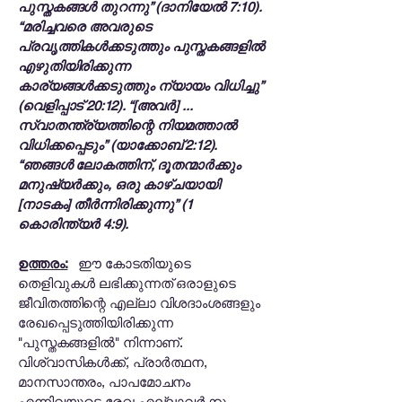
പുസ്തകങ്ങൾ തുറന്നു” (ദാനിയേൽ 7:10).
“മരിച്ചവരെ അവരുടെ
പ്രവൃത്തികൾക്കടുത്തും പുസ്തകങ്ങളിൽ
എഴുതിയിരിക്കുന്ന
കാര്യങ്ങൾക്കടുത്തും ന്യായം വിധിച്ചു”
(വെളിപ്പാട് 20:12). “[അവർ] ...
സ്വാതന്ത്ര്യത്തിന്റെ നിയമത്താൽ
വിധിക്കപ്പെടും” (യാക്കോബ് 2:12).
“ഞങ്ങൾ ലോകത്തിന്, ദൂതന്മാർക്കും
മനുഷ്യർക്കും, ഒരു കാഴ്ചയായി
[നാടകം] തീർന്നിരിക്കുന്നു” (1
കൊരിന്ത്യർ 4:9).
ഉത്തരം:
ഈ കോടതിയുടെ
തെളിവുകൾ ലഭിക്കുന്നത് ഒരാളുടെ
ജീവിതത്തിന്റെ എല്ലാ വിശദാംശങ്ങളും
രേഖപ്പെടുത്തിയിരിക്കുന്ന
"പുസ്തകങ്ങളിൽ" നിന്നാണ്.
വിശ്വാസികൾക്ക്, പ്രാർത്ഥന,
മാനസാന്തരം, പാപമോചനം
എന്നിവയുടെ രേഖ എല്ലാവർക്കും