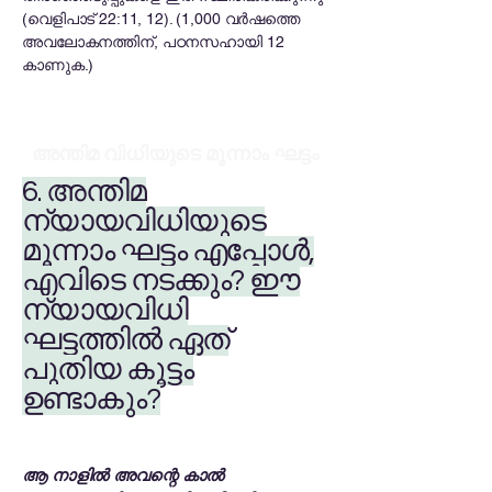
(വെളിപാട് 22:11, 12). (1,000 വർഷത്തെ
അവലോകനത്തിന്, പഠനസഹായി 12
കാണുക.)
അന്തിമ വിധിയുടെ മൂന്നാം ഘട്ടം
6. അന്തിമ
ന്യായവിധിയുടെ
മൂന്നാം ഘട്ടം എപ്പോൾ,
എവിടെ നടക്കും? ഈ
ന്യായവിധി
ഘട്ടത്തിൽ ഏത്
പുതിയ കൂട്ടം
ഉണ്ടാകും?
ആ നാളിൽ അവന്റെ കാൽ