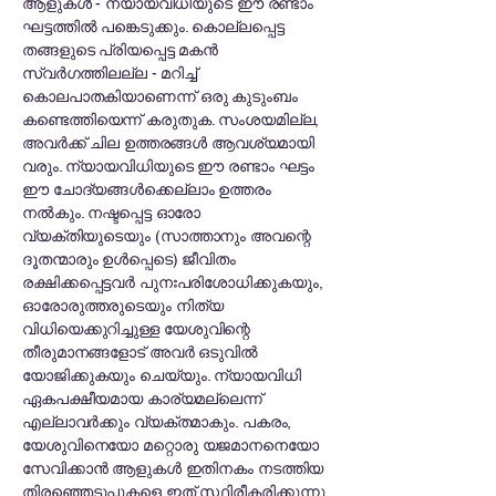
ആളുകൾ - ന്യായവിധിയുടെ ഈ രണ്ടാം
ഘട്ടത്തിൽ പങ്കെടുക്കും. കൊല്ലപ്പെട്ട
തങ്ങളുടെ പ്രിയപ്പെട്ട മകൻ
സ്വർഗത്തിലല്ല - മറിച്ച്
കൊലപാതകിയാണെന്ന് ഒരു കുടുംബം
കണ്ടെത്തിയെന്ന് കരുതുക. സംശയമില്ല,
അവർക്ക് ചില ഉത്തരങ്ങൾ ആവശ്യമായി
വരും. ന്യായവിധിയുടെ ഈ രണ്ടാം ഘട്ടം
ഈ ചോദ്യങ്ങൾക്കെല്ലാം ഉത്തരം
നൽകും. നഷ്ടപ്പെട്ട ഓരോ
വ്യക്തിയുടെയും (സാത്താനും അവന്റെ
ദൂതന്മാരും ഉൾപ്പെടെ) ജീവിതം
രക്ഷിക്കപ്പെട്ടവർ പുനഃപരിശോധിക്കുകയും,
ഓരോരുത്തരുടെയും നിത്യ
വിധിയെക്കുറിച്ചുള്ള യേശുവിന്റെ
തീരുമാനങ്ങളോട് അവർ ഒടുവിൽ
യോജിക്കുകയും ചെയ്യും. ന്യായവിധി
ഏകപക്ഷീയമായ കാര്യമല്ലെന്ന്
എല്ലാവർക്കും വ്യക്തമാകും. പകരം,
യേശുവിനെയോ മറ്റൊരു യജമാനനെയോ
സേവിക്കാൻ ആളുകൾ ഇതിനകം നടത്തിയ
തിരഞ്ഞെടുപ്പുകളെ ഇത് സ്ഥിരീകരിക്കുന്നു