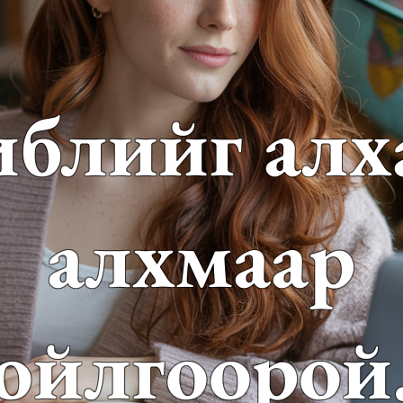
иблийг алх
алхмаар
ойлгоорой