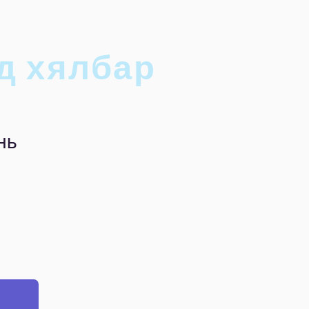
д хялбар
нь