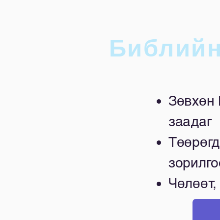
Библийн
Зөвхөн 
заадаг
Төөрөгд
зорилго
Чөлөөт,