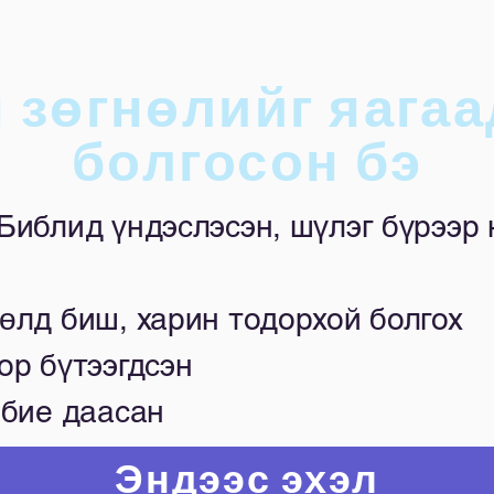
 зөгнөлийг яагаа
болгосон бэ
Библид үндэслэсэн, шүлэг бүрээр 
өлд биш, харин тодорхой болгох
ор бүтээгдсэн
 бие даасан
Эндээс эхэл