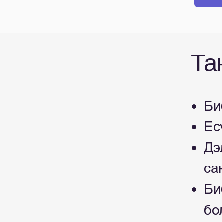
Та
Би
Ес
Дэ
са
Би
бо