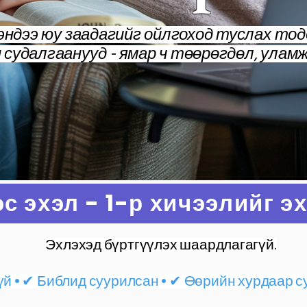
эндээ юу заадагийг ойлгоход туслах тод
 судалгаанууд - ямар ч төөрөгдөл, улам
с эхэл - 1-р хичээлийг э
Эхлэхэд бүртгүүлэх шаардлагагүй.
үй • ✔ Библид суурилсан • ✔ Өөрийн хурдаар 