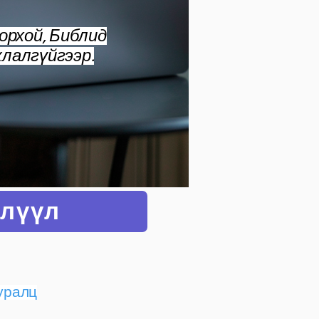
орхой, Библид
жлалгүйгээр.
хлүүл
суралц