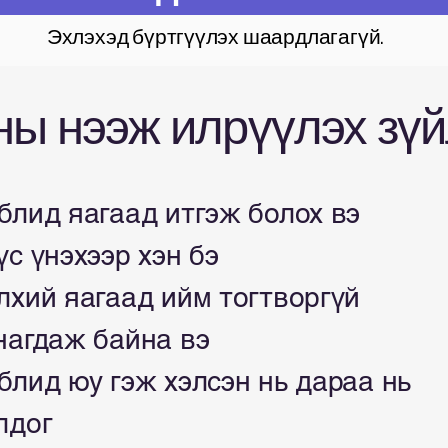
Эхлэхэд бүртгүүлэх шаардлагагүй.
ны нээж илрүүлэх зү
блид яагаад итгэж болох вэ
үс үнэхээр хэн бэ
лхий яагаад ийм тогтворгүй
нагдаж байна вэ
блид юу гэж хэлсэн нь дараа нь
лдог