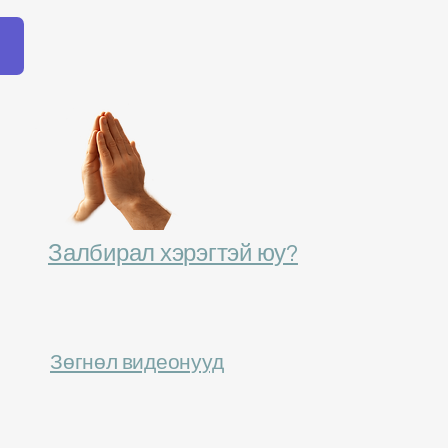
Залбирал хэрэгтэй юу?
Зөгнөл видеонууд