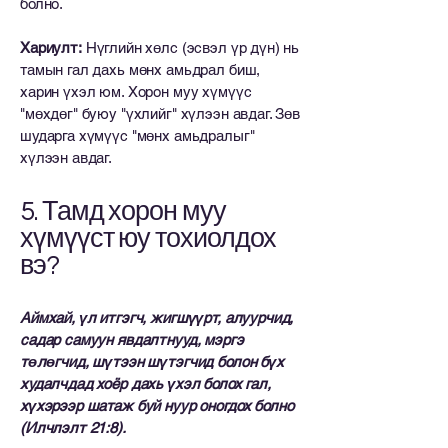
болно.
Хариулт:
Нүглийн хөлс (эсвэл үр дүн) нь
тамын гал дахь мөнх амьдрал биш,
харин үхэл юм. Хорон муу хүмүүс
"мөхдөг" буюу "үхлийг" хүлээн авдаг. Зөв
шударга хүмүүс "мөнх амьдралыг"
хүлээн авдаг.
5. Тамд хорон муу
хүмүүст юу тохиолдох
вэ?
Аймхай, үл итгэгч, жигшүүрт, алуурчид,
садар самуун явдалтнууд, мэргэ
төлөгчид, шүтээн шүтэгчид болон бүх
худалчдад хоёр дахь үхэл болох гал,
хүхэрээр шатаж буй нуур оногдох болно
(Илчлэлт 21:8).