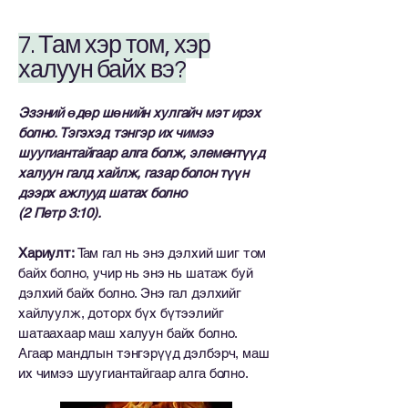
7. Там хэр том, хэр
халуун байх вэ?
Эзэний өдөр шөнийн хулгайч мэт ирэх
болно. Тэгэхэд тэнгэр их чимээ
шуугиантайгаар алга болж, элементүүд
халуун галд хайлж, газар болон түүн
дээрх ажлууд шатах болно
(2 Петр 3:10).
Хариулт:
Там гал нь энэ дэлхий шиг том
байх болно, учир нь энэ нь шатаж буй
дэлхий байх болно. Энэ гал дэлхийг
хайлуулж, доторх бүх бүтээлийг
шатаахаар маш халуун байх болно.
Агаар мандлын тэнгэрүүд дэлбэрч, маш
их чимээ шуугиантайгаар алга болно.