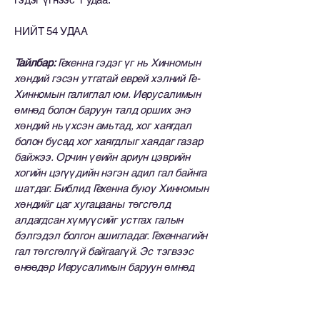
НИЙТ 54 УДАА
Тайлбар:
Гехенна гэдэг үг нь Хинномын
хөндий гэсэн утгатай еврей хэлний Ге-
Хинномын галиглал юм. Иерусалимын
өмнөд болон баруун талд орших энэ
хөндий нь үхсэн амьтад, хог хаягдал
болон бусад хог хаягдлыг хаядаг газар
байжээ. Орчин үеийн ариун цэврийн
хогийн цэгүүдийн нэгэн адил гал байнга
шатдаг. Библид Гехенна буюу Хинномын
хөндийг цаг хугацааны төгсгөлд
алдагдсан хүмүүсийг устгах галын
бэлгэдэл болгон ашигладаг. Гехеннагийн
гал төгсгөлгүй байгаагүй. Эс тэгвээс
өнөөдөр Иерусалимын баруун өмнөд
хэсэгт шатаж байх байсан. Тамын гал ч
мөн төгсгөлгүй байх болно.