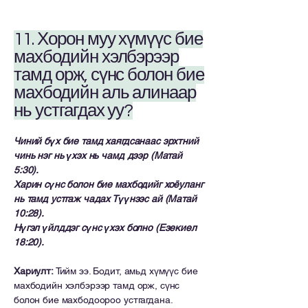
11. Хорон муу хүмүүс бие
махбодийн хэлбэрээр
тамд орж, сүнс болон бие
махбодийн аль алинаар
нь устгагдах уу?
Чиний бүх бие тамд хаягдсанаас эрхтний
чинь нэг нь үхэх нь чамд дээр (Матай
5:30).
Харин сүнс болон бие махбодийг хоёуланг
нь тамд устгаж чадах Түүнээс ай (Матай
10:28).
Нүгэл үйлддэг сүнс үхэх болно (Езекиел
18:20).
Хариулт:
Тийм ээ. Бодит, амьд хүмүүс бие
махбодийн хэлбэрээр тамд орж, сүнс
болон бие махбодоороо устгагдана.