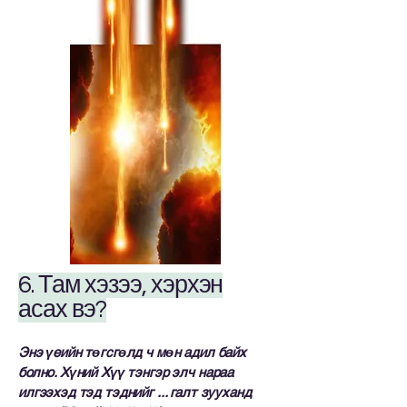
6. Там хэзээ, хэрхэн
асах вэ?
Энэ үеийн төгсгөлд ч мөн адил байх
болно. Хүний Хүү тэнгэр элч нараа
илгээхэд тэд тэднийг ... галт зууханд