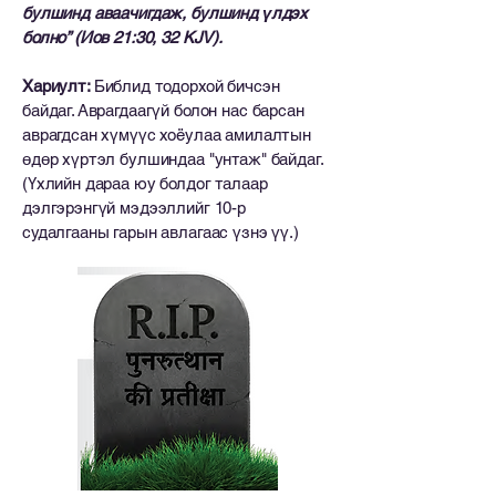
булшинд аваачигдаж, булшинд үлдэх
болно” (Иов 21:30, 32 KJV).
Хариулт:
Библид тодорхой бичсэн
байдаг. Аврагдаагүй болон нас барсан
аврагдсан хүмүүс хоёулаа амилалтын
өдөр хүртэл булшиндаа "унтаж" байдаг.
(Үхлийн дараа юу болдог талаар
дэлгэрэнгүй мэдээллийг 10-р
судалгааны гарын авлагаас үзнэ үү.)