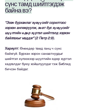
сүнс тамд шийтгэгдэж
байна вэ?
“Эзэн бурханлаг хүмүүсийг сорилтоос
хэрхэн ангижруулж, зөвт бус хүмүүсийг
шүүлтийн өдөр хүртэл шийтгэлд хэрхэн
байлгахыг мэддэг” (2 Петр 2:9).
Хариулт:
Өнөөдөр тамд ганц ч сүнс
байхгүй. Бурхан хорон санаатнуудыг
шийтгэл хүлээхээр шүүлтийн өдөр хүртэл
хадгалдаг буюу хойшлуулдаг гэж Библид
бичсэн байдаг.