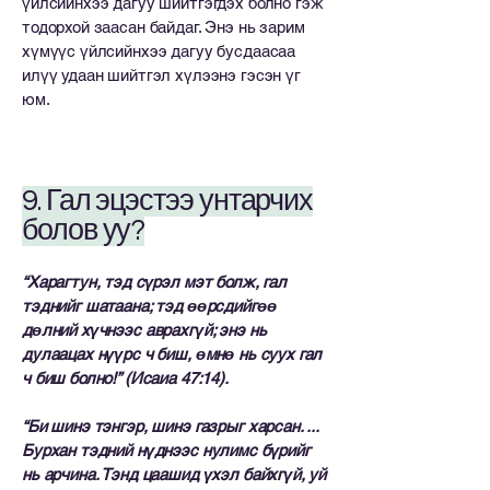
үйлсийнхээ дагуу шийтгэгдэх болно гэж
тодорхой заасан байдаг. Энэ нь зарим
хүмүүс үйлсийнхээ дагуу бусдаасаа
илүү удаан шийтгэл хүлээнэ гэсэн үг
юм.
9. Гал эцэстээ унтарчих
болов уу?
“Харагтун, тэд сүрэл мэт болж, гал
тэднийг шатаана; тэд өөрсдийгөө
дөлний хүчнээс аврахгүй; энэ нь
дулаацах нүүрс ч биш, өмнө нь суух гал
ч биш болно!” (Исаиа 47:14).
“Би шинэ тэнгэр, шинэ газрыг харсан. ...
Бурхан тэдний нүднээс нулимс бүрийг
нь арчина. Тэнд цаашид үхэл байхгүй, уй