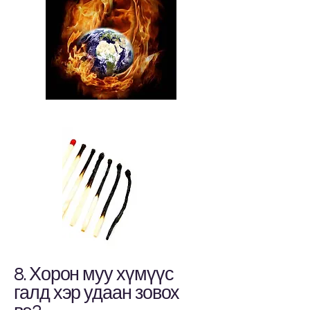
8. Хорон муу хүмүүс
галд хэр удаан зовох