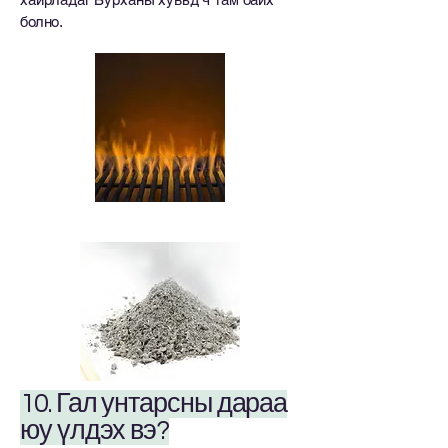
болно.
10. Гал унтарсны дараа
юу үлдэх вэ?