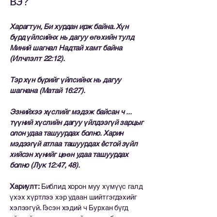
вэ?
Харагтун, Би хурдан ирж байна. Хүн
бүрд үйлсийнх нь дагуу өгөхийн тулд
Миний шагнал Надтай хамт байна
(Илчлэлт 22:12).
Тэр хүн бүрийг үйлсийнх нь дагуу
шагнана (Матай 16:27).
Эзнийхээ хүслийг мэдэж байсан ч ...
түүний хүслийн дагуу үйлдээгүй зарцыг
олон удаа ташуурдах болно. Харин
мэдээгүй атлаа ташуурдах ёстой зүйл
хийсэн хүнийг цөөн удаа ташуурдах
болно (Лук 12:47, 48).
Хариулт:
Библид хорон муу хүмүүс галд
үхэх хүртлээ хэр удаан шийтгэгдэхийг
хэлээгүй. Гэсэн хэдий ч Бурхан бүгд