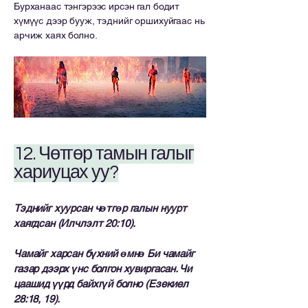
Бурханаас тэнгэрээс ирсэн гал бодит
хүмүүс дээр бууж, тэднийг оршихуйгаас нь
арчиж хаях болно.
12. Чөтгөр тамын галыг
хариуцах уу?
Тэднийг хуурсан чөтгөр галын нуурт
хаягдсан (Илчлэлт 20:10).
Чамайг харсан бүхний өмнө Би чамайг
газар дээрх үнс болгон хувиргасан. Чи
цаашид үүрд байхгүй болно (Езекиел
28:18, 19).