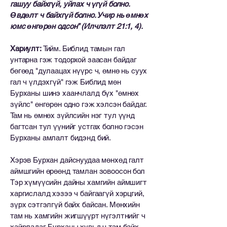
гашуу байхгүй, уйлах ч үгүй ​​болно.
Өвдөлт ч байхгүй болно. Учир нь өмнөх
юмс өнгөрөн одсон” (Илчлэлт 21:1, 4).
Хариулт:
Тийм. Библид тамын гал
унтарна гэж тодорхой заасан байдаг
бөгөөд "дулаацах нүүрс ч, өмнө нь суух
гал ч үлдэхгүй" гэж Библид мөн
Бурханы шинэ хаанчлалд бүх "өмнөх
зүйлс" өнгөрөн одно гэж хэлсэн байдаг.
Там нь өмнөх зүйлсийн нэг тул үүнд
багтсан тул үүнийг устгах болно гэсэн
Бурханы амлалт бидэнд бий.
Хэрэв Бурхан дайснуудаа мөнхөд галт
аймшгийн өрөөнд тамлан зовоосон бол
Тэр хүмүүсийн дайны хамгийн аймшигт
харгислалд хэзээ ч байгаагүй хэрцгий,
зүрх сэтгэлгүй байх байсан. Мөнхийн
там нь хамгийн жигшүүрт нүгэлтнийг ч
хайрладаг Бурханы хувьд ч там байх