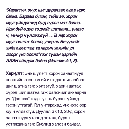
“Харагтун, зуух шиг дүрэлзэх өдөр ирж
байна. Бардам бүхэн, тийм ээ, хорон
мууг үйлдэгчид бүгд сүрэл мэт болно.
Ирж буй өдөр тэднийг шатаана... үндэс
ч, мөчир ч үлдээхгүй. ... Та нар хорон
мууг гишгэх болно, учир нь Би үүнийг
хийх өдөр тэд та нарын хөлийн ул
доорх үнс болно” гэж түмэн цэргийн
ЭЗЭН айлдаж байна (Малахи 4:1, 3).
Хариулт:
Энэ шүлэгт хорон санаатнууд
өнөөгийн олон хүний ​​итгэдэг шиг асбест
шиг шатна гэж хэлээгүй, харин шатах
сүрэл шиг шатна гэж хэлснийг анхаарна
уу. "Дээшээ" гэдэг үг нь бүрэн гүйцэд
гэсэн утгатай. Гал унтарахад үнснээс өөр
юу ч үлдэхгүй. Дуулал 37:10, 20-д хорон
санаатнууд утаанд автаж, бүрэн
устгагдана гэж Библид хэлсэн байдаг.