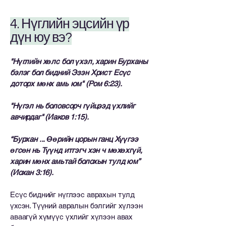
4. Нүглийн эцсийн үр
дүн юу вэ?
"Нүглийн хөлс бол үхэл, харин Бурханы
бэлэг бол бидний Эзэн Христ Есүс
доторх мөнх амь юм" (Ром 6:23).
"Нүгэл нь боловсорч гүйцээд үхлийг
авчирдаг" (Иаков 1:15).
“Бурхан ... Өөрийн цорын ганц Хүүгээ
өгсөн нь Түүнд итгэгч хэн ч мөхөхгүй,
харин мөнх амьтай болохын тулд юм”
(Иохан 3:16).
Есүс биднийг нүглээс аврахын тулд
үхсэн. Түүний авралын бэлгийг хүлээн
аваагүй хүмүүс үхлийг хүлээн авах