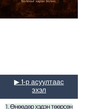
болохыг харах болно.
▶ 1-р асуултаас
эхэл
1. Өнөөдөр хэдэн төөрсөн