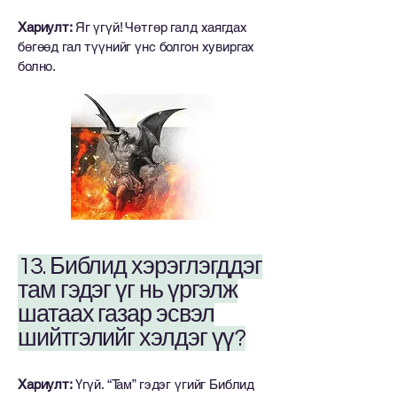
Хариулт:
Яг үгүй! Чөтгөр галд хаягдах
бөгөөд гал түүнийг үнс болгон хувиргах
болно.
13. Библид хэрэглэгддэг
там гэдэг үг нь үргэлж
шатаах газар эсвэл
шийтгэлийг хэлдэг үү?
Хариулт:
Үгүй. “Там” гэдэг үгийг Библид