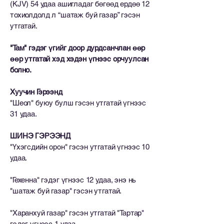
(KJV) 54 удаа ашигладаг бөгөөд ердөө 12
тохиолдолд л “шатаж буй газар” гэсэн
утгатай.
"Там" гэдэг үгийг доор дурдсанчлан өөр
өөр утгатай хэд хэдэн үгнээс орчуулсан
болно.
Хуучин Гэрээнд
"Шеол" буюу булш гэсэн утгатай үгнээс
31 удаа.
ШИНЭ ГЭРЭЭНД
"Үхэгсдийн орон" гэсэн утгатай үгнээс 10
удаа.
"Гехенна" гэдэг үгнээс 12 удаа, энэ нь
"шатаж буй газар" гэсэн утгатай.
"Харанхуй газар" гэсэн утгатай "Тартар"
гэдэг үгнээс 1 удаа.