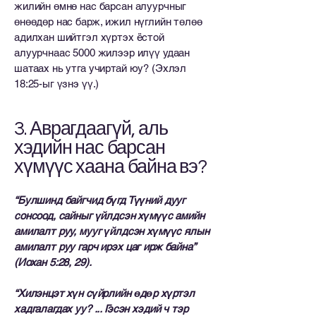
жилийн өмнө нас барсан алуурчныг
өнөөдөр нас барж, ижил нүглийн төлөө
адилхан шийтгэл хүртэх ёстой
алуурчнаас 5000 жилээр илүү удаан
шатаах нь утга учиртай юу? (Эхлэл
18:25-ыг үзнэ үү.)
3. Аврагдаагүй, аль
хэдийн нас барсан
хүмүүс хаана байна вэ?
“Булшинд байгчид бүгд Түүний дууг
сонсоод, сайныг үйлдсэн хүмүүс амийн
амилалт руу, мууг үйлдсэн хүмүүс ялын
амилалт руу гарч ирэх цаг ирж байна”
(Иохан 5:28, 29).
“Хилэнцэт хүн сүйрлийн өдөр хүртэл
хадгалагдах уу? ... Гэсэн хэдий ч тэр