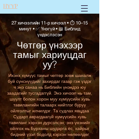
НҮҮР
27 хичээлийн 11-р хичээл • ⏱ 10–15
минут • ✅ Үнэгүй • 📖 Библид
үндэслэсэн
Чөтгөр үнэхээр
тамыг хариуцдаг
уу?
Ихэнх хүмүүс тамыг чөтгөр зовж шаналж
буй сүнснүүдийг захирдаг газар гэж үздэг
ч энэ санаа нь Библийн үнэндээ юу
заадагийг тусгадаггүй. Энэ хичээл нь там,
шүүлт болон хорон муу хүмүүсийн хувь
тавилангийн талаарх нийтлэг буруу
ойлголтыг илчилдэг. Та судлах явцдаа
Сударт аврагдаагүй хүмүүсийн хувь
тавиланг хэрхэн дүрсэлсэн, энэ үнэнийг
ойлгох нь Бурханы шударга ёс, хайрыг
бидний үзэл бодолд хэрхэн нөлөөлдөг