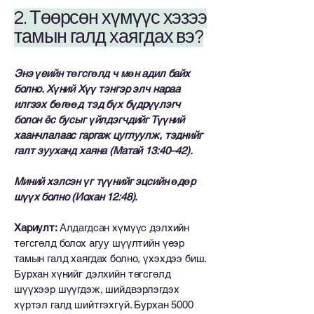
2. Төөрсөн хүмүүс хэзээ
тамын галд хаягдах вэ?
Энэ үеийн төгсгөлд ч мөн адил байх
болно. Хүний Хүү тэнгэр элч нараа
илгээх бөгөөд тэд бүх бүдрүүлэгч
болон ёс бусыг үйлдэгчдийг Түүний
хаанчлалаас гаргаж цуглуулж, тэднийг
галт зууханд хаяна (Матай 13:40–42).
Миний хэлсэн үг түүнийг эцсийн өдөр
шүүх болно (Иохан 12:48).
Хариулт:
Алдагдсан хүмүүс дэлхийн
төгсгөлд болох агуу шүүлтийн үеэр
тамын галд хаягдах болно, үхэхдээ биш.
Бурхан хүнийг дэлхийн төгсгөлд
шүүхээр шүүгдэж, шийдвэрлэгдэх
хүртэл галд шийтгэхгүй. Бурхан 5000