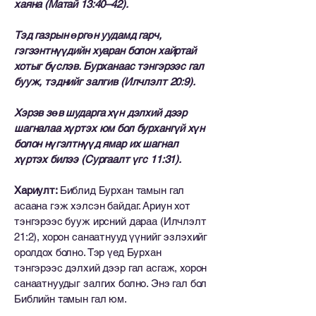
хаяна (Матай 13:40–42).
Тэд газрын өргөн уудамд гарч,
гэгээнтнүүдийн хуаран болон хайртай
хотыг бүслэв. Бурханаас тэнгэрээс гал
бууж, тэднийг залгив (Илчлэлт 20:9).
Хэрэв зөв шударга хүн дэлхий дээр
шагналаа хүртэх юм бол бурхангүй хүн
болон нүгэлтнүүд ямар их шагнал
хүртэх билээ (Сургаалт үгс 11:31).
Хариулт:
Библид Бурхан тамын гал
асаана гэж хэлсэн байдаг. Ариун хот
тэнгэрээс бууж ирсний дараа (Илчлэлт
21:2), хорон санаатнууд үүнийг эзлэхийг
оролдох болно. Тэр үед Бурхан
тэнгэрээс дэлхий дээр гал асгаж, хорон
санаатнуудыг залгих болно. Энэ гал бол
Библийн тамын гал юм.