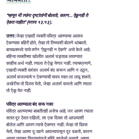
“म्हणून मी त्यांना दृष्टांतांनी बोलतो, कारण... ऐकूनही ते
ऐकत नाहीत” (मत्तय १३:१३).
उत्तर:
जेव्हा एखादी व्यक्ती पवित्र आत्म्याचा आवाज
ऐकण्यास बहिरी होते, तेव्हा तो तिच्याशी बोलणे थांबवतो.
बायबलमध्ये याचे वर्णन 'ऐकूनही न ऐकणे' असे केले आहे.
बहिऱ्या व्यक्तीच्या खोलीत अलार्म घड्याळ लावण्यात
काहीच अर्थ नाही. त्याला ते ऐकू येणार नाही. त्याचप्रमाणे,
एखादी व्यक्ती वारंवार अलार्म बंद करून आणि न उठून,
अलार्म वाजल्याचे न ऐकण्याची सवय स्वतःला लावू शकते.
अखेरीस तो दिवस येतो, जेव्हा अलार्म वाजतो आणि त्याला
तो ऐकू येत नाही.
पवित्र आत्म्याला बंद करू नका
पवित्र आत्म्याच्या बाबतीतही असेच आहे. जर आपण त्याला
सतत दूर ठेवत राहिलो, तर एक दिवस तो आपल्याशी
बोलेल आणि आपण त्याचे ऐकणार नाही. जेव्हा तो दिवस
येतो, तेव्हा आत्मा दुःखाने आपल्यापासून दूर वळतो, कारण
आपण त्याच्या विनवण्यांकडे बहिरे झालेलो असतो. आपण