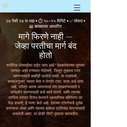
घर
२७ पैकी २७ वा धडा • ⏱ १०–१५ मिनिटे • ✅ मोफत •
📖 बायबलवर आधारित
मागे फिरणे नाही —
जेव्हा परतीचा मार्ग बंद
होतो
शारीरिक धोक्यापेक्षा वाईट काय आहे? देवाबरोबरच्या तुमच्या
नात्यात अशा टप्प्यावर पोहोचणे, जिथून तुम्हाला परत
आणण्यासाठी काहीही उरलेले नसते. या पाठामध्ये,
बायबलनुसार 'माघार घेता न येणारा टप्पा' याचा अर्थ काय
आहे, पवित्र आत्मा आपल्याला दोष दाखवण्यासाठी व
मार्गदर्शन करण्यासाठी कसे कार्य करतो, आणि त्याच्या
वाणीला वारंवार विरोध केल्याने आध्यात्मिक बहिरेपणा का
येऊ शकतो, हे स्पष्ट केले आहे. देवाच्या प्रेरणेकडे दुर्लक्ष
करण्याचा धोका आणि त्याच्या हाकेला प्रतिसाद देणाऱ्यांसाठी
असलेली आशा, या दोन्ही गोष्टी तुम्हाला समजतील.