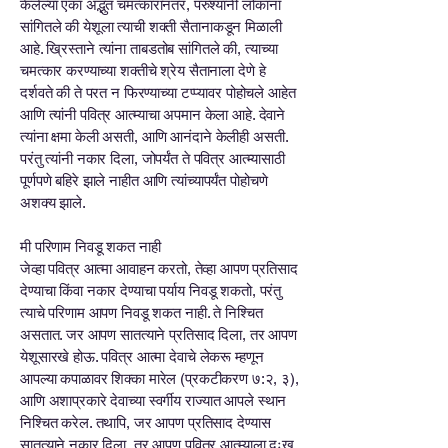
केलेल्या एका अद्भुत चमत्कारानंतर, परुश्यांनी लोकांना
सांगितले की येशूला त्याची शक्ती सैतानाकडून मिळाली
आहे. ख्रिस्ताने त्यांना ताबडतोब सांगितले की, त्याच्या
चमत्कार करण्याच्या शक्तीचे श्रेय सैतानाला देणे हे
दर्शवते की ते परत न फिरण्याच्या टप्प्यावर पोहोचले आहेत
आणि त्यांनी पवित्र आत्म्याचा अपमान केला आहे. देवाने
त्यांना क्षमा केली असती, आणि आनंदाने केलीही असती.
परंतु त्यांनी नकार दिला, जोपर्यंत ते पवित्र आत्म्यासाठी
पूर्णपणे बहिरे झाले नाहीत आणि त्यांच्यापर्यंत पोहोचणे
अशक्य झाले.
मी परिणाम निवडू शकत नाही
जेव्हा पवित्र आत्मा आवाहन करतो, तेव्हा आपण प्रतिसाद
देण्याचा किंवा नकार देण्याचा पर्याय निवडू शकतो, परंतु
त्याचे परिणाम आपण निवडू शकत नाही. ते निश्चित
असतात. जर आपण सातत्याने प्रतिसाद दिला, तर आपण
येशूसारखे होऊ. पवित्र आत्मा देवाचे लेकरू म्हणून
आपल्या कपाळावर शिक्का मारेल (प्रकटीकरण ७:२, ३),
आणि अशाप्रकारे देवाच्या स्वर्गीय राज्यात आपले स्थान
निश्चित करेल. तथापि, जर आपण प्रतिसाद देण्यास
सातत्याने नकार दिला, तर आपण पवित्र आत्म्याला दुःख