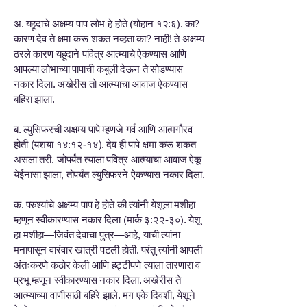
अ. यहूदाचे अक्षम्य पाप लोभ हे होते (योहान १२:६). का?
कारण देव ते क्षमा करू शकत नव्हता का? नाही! ते अक्षम्य
ठरले कारण यहूदाने पवित्र आत्म्याचे ऐकण्यास आणि
आपल्या लोभाच्या पापाची कबुली देऊन ते सोडण्यास
नकार दिला. अखेरीस तो आत्म्याचा आवाज ऐकण्यास
बहिरा झाला.
ब. ल्युसिफरची अक्षम्य पापे म्हणजे गर्व आणि आत्मगौरव
होती (यशया १४:१२-१४). देव ही पापे क्षमा करू शकत
असला तरी, जोपर्यंत त्याला पवित्र आत्म्याचा आवाज ऐकू
येईनासा झाला, तोपर्यंत ल्युसिफरने ऐकण्यास नकार दिला.
क. परुश्यांचे अक्षम्य पाप हे होते की त्यांनी येशूला मशीहा
म्हणून स्वीकारण्यास नकार दिला (मार्क ३:२२-३०). येशू
हा मशीहा—जिवंत देवाचा पुत्र—आहे, याची त्यांना
मनापासून वारंवार खात्री पटली होती. परंतु त्यांनी आपली
अंतःकरणे कठोर केली आणि हट्टीपणे त्याला तारणारा व
प्रभू म्हणून स्वीकारण्यास नकार दिला. अखेरीस ते
आत्म्याच्या वाणीसाठी बहिरे झाले. मग एके दिवशी, येशूने