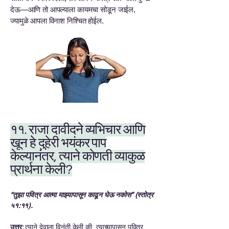
देऊ—आणि तो आपल्याला कायमचा सोडून जाईल,
ज्यामुळे आपला विनाश निश्चित होईल.
११. राजा दावीदने व्यभिचार आणि
खून हे दुहेरी भयंकर पाप
केल्यानंतर, त्याने कोणती व्याकुळ
प्रार्थना केली?
“तुझा पवित्र आत्मा माझ्यापासून काढून घेऊ नकोस” (स्तोत्र
५१:११).
उत्तर:
त्याने देवाला विनंती केली की, त्याच्यापासून पवित्र