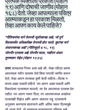
प्रत्येक व्यक्तीला प्रकाश (योहान
१:९) आणि दोषाची जाणीव (योहान
१६:८) देतो. जेव्हा आपल्याला पवित्र
आत्म्याकडून हा प्रकाश मिळतो,
तेव्हा आपण काय केले पाहिजे?
“नीतिमानांचा मार्ग तेजस्वी सूर्यासारखा आहे, जो पूर्ण
दिवसापर्यंत अधिकाधिक तेजस्वी होत जातो. दुष्टांचा मार्ग
अंधारासारखा आहे” (नीतिसूत्रे ४:१८, १९).
जोपर्यंत प्रकाश आहे तोपर्यंत चाला, नाहीतर अंधार
तुमच्यावर येईल (योहान १२:३५).
उत्तर:
बायबलचा नियम असा आहे की, जेव्हा पवित्र आत्मा
आपल्याला नवीन प्रकाश देतो किंवा पापाची जाणीव करून
देतो, तेव्हा आपण तात्काळ कृती केली पाहिजे—विलंब न
करता आज्ञा पाळली पाहिजे. जर आपण आज्ञा पाळली आणि
मिळालेल्या प्रकाशात चाललो, तर देव आपल्याला प्रकाश देत
राहील. जर आपण नकार दिला, तर आपल्याजवळ असलेला
प्रकाशही विझेल आणि आपण अंधारात राहू. प्रकाशाचे
अनुसरण करण्यास सातत्याने आणि अंतिम नकार दिल्यामुळे
जो अंधार येतो, तो आत्म्याला नाकारण्याचा परिणाम आहे