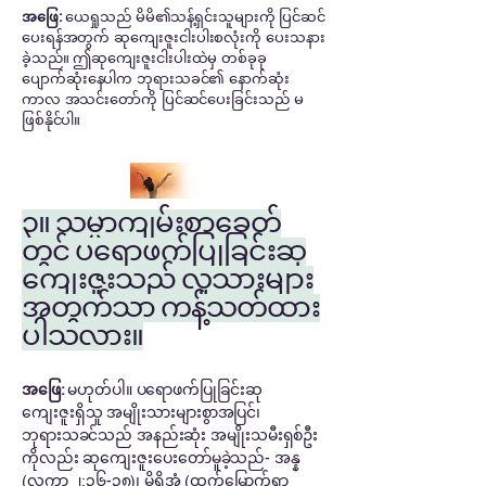
အဖြေ:
ယေရှုသည် မိမိ၏သန့်ရှင်းသူများကို ပြင်ဆင်
ပေးရန်အတွက် ဆုကျေးဇူးငါးပါးစလုံးကို ပေးသနား
ခဲ့သည်။ ဤဆုကျေးဇူးငါးပါးထဲမှ တစ်ခုခု
ပျောက်ဆုံးနေပါက ဘုရားသခင်၏ နောက်ဆုံး
ကာလ အသင်းတော်ကို ပြင်ဆင်ပေးခြင်းသည် မ
ဖြစ်နိုင်ပါ။
၃။ သမ္မာကျမ်းစာခေတ်
တွင် ပရောဖက်ပြုခြင်းဆု
ကျေးဇူးသည် လူသားများ
အတွက်သာ ကန့်သတ်ထား
ပါသလား။
အဖြေ:
မဟုတ်ပါ။ ပရောဖက်ပြုခြင်းဆု
ကျေးဇူးရှိသူ အမျိုးသားများစွာအပြင်၊
ဘုရားသခင်သည် အနည်းဆုံး အမျိုးသမီးရှစ်ဦး
ကိုလည်း ဆုကျေးဇူးပေးတော်မူခဲ့သည်- အန္န
(လုကာ ၂:၃၆-၃၈)၊ မိရိအံ (ထွက်မြောက်ရာ