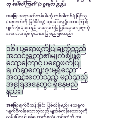
ဟု ခေါ်ဝေါ်ကြ၏” (၁ ရှမွေလ ၉:၉)။
အဖြေ:
ပရောဖက်တစ်ပါးကို တစ်ခါတစ်ရံ မြင်သူ
(အနာဂတ်ကို မြင်နိုင်သူ) ဟုခေါ်လေ့ရှိသောကြောင့်
မျက်လုံးများသည် ပရောဖက်ပြုခြင်းဆုကျေးဇူးကို
အကောင်းဆုံးကိုယ်စားပြုမည်ဖြစ်သည်။
၁၆။ ပရောဖက်ပြုချက်သည်
အသင်းတော်၏မျက်စိဖြစ်
သောကြောင့် ပရောဖက်ပြု
ချက်ဆုကျေးဇူးမရှိသော
အသင်းတော်သည် မည်သည့်
အခြေအနေတွင် ရှိနေမည်
နည်း။
အဖြေ:
မျက်စိကန်းခြင်း ဖြစ်လိမ့်မည်။ ယေရှုက
“မျက်စိကန်းသောသူသည် မျက်စိကန်းသောသူကို
လမ်းပြလျှင် နှစ်ယောက်စလုံး တွင်းထဲသို့ ကျ
လိမ့်မည်” ဟု မိန့်တော်မူသောအခါ နောက်ဆက်တွဲ
အန္တရာယ်များကို ရည်ညွှန်းခဲ့သည် (မဿဲ ၁၅:၁၄)။