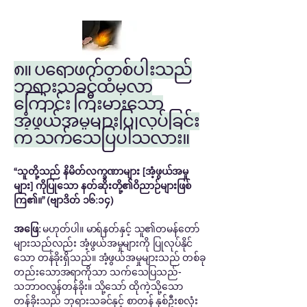
၈။ ပရောဖက်တစ်ပါးသည်
ဘုရားသခင်ထံမှလာ
ကြောင်း ကြီးမားသော
အံ့ဖွယ်အမှုများပြုလုပ်ခြင်း
က သက်သေပြပါသလား။
“သူတို့သည် နိမိတ်လက္ခဏာများ [အံ့ဖွယ်အမှု
များ] ကိုပြုသော နတ်ဆိုးတို့၏ဝိညာဉ်များဖြစ်
ကြ၏။” (ဗျာဒိတ် ၁၆:၁၄)
အဖြေ:
မဟုတ်ပါ။ မာရ်နတ်နှင့် သူ၏တမန်တော်
များသည်လည်း အံ့ဖွယ်အမှုများကို ပြုလုပ်နိုင်
သော တန်ခိုးရှိသည်။ အံ့ဖွယ်အမှုများသည် တစ်ခု
တည်းသောအရာကိုသာ သက်သေပြသည်-
သဘာဝလွန်တန်ခိုး။ သို့သော် ထိုကဲ့သို့သော
တန်ခိုးသည် ဘုရားသခင်နှင့် စာတန် နှစ်ဦးစလုံး