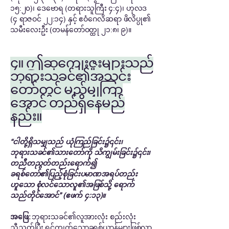
၁၅:၂၀)၊ ဒေဗောရ (တရားသူကြီး ၄:၄)၊ ဟုလဒ
(၄ ရာဇဝင် ၂၂:၁၄) နှင့် ဧဝံဂေလိဆရာ ဖိလိပ္ပု၏
သမီးလေးဦး (တမန်တော်ဝတ္ထု ၂၁:၈၊ ၉)။
၄။ ဤဆုကျေးဇူးများသည်
ဘုရားသခင်၏အသင်း
တော်တွင် မည်မျှကြာ
အောင် တည်ရှိနေမည်
နည်း။
“ငါတို့ရှိသမျှသည် ယုံကြည်ခြင်း၌၎င်း၊
ဘုရားသခင်၏သားတော်ကို သိကျွမ်းခြင်း၌၎င်း၊
တညီတညွတ်တည်းရောက်၍
ခရစ်တော်၏ပြည့်စုံခြင်းပမာဏအရပ်တည်း
ဟူသော စုံလင်သောလူ၏အဖြစ်သို့ ရောက်
သည်တိုင်အောင်” (ဧဖက် ၄:၁၃)။
အဖြေ:
ဘုရားသခင်၏လူအားလုံး စည်းလုံး
ညီညွတ်ပြီး ရင့်ကျက်သောခရစ်ယာန်များဖြစ်လာ