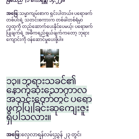
ဖြစ်သည်” (၁ ကောရိန္သု ၁၄:၂၂)။
အဖြေ:
သမ္မာကျမ်းစာက ရှင်းပါတယ်။ ပရောဖက်
တစ်ပါးရဲ့ သတင်းစကားက တစ်ခါတစ်ရံမှာ
လူထုကို တည်ဆောက်ပေးနိုင်ပေမယ့်၊ ပရောဖက်
ပြုချက်ရဲ့ အဓိကရည်ရွယ်ချက်ကတော့ ဘုရား
ကျောင်းကို ဝန်ဆောင်မှုပေးဖို့ပါ။
၁၃။ ဘုရားသခင်၏
နောက်ဆုံးသောကာလ
အသင်းတော်တွင် ပရော
ဖက်ပြုခြင်းဆုကျေးဇူး
ရှိပါသလား။
အဖြေ:
လေ့လာရန်လမ်းညွှန် ၂၃ တွင်၊