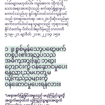
လမ်းများမဟုတ်ပါ။ ကျမ်းစာက ထိုကဲ့သို့
သောအရာအားလုံးသည် စက်ဆုပ်ရွံရှာဖွယ်
ကောင်းသည်ဟု ရှင်းရှင်းလင်းလင်းသွန်သင်
သည် (တရားဟောရာ ၁၈:၁၂)။ ပိုဆိုးသည်မှာ
ဆက်လက်ပါဝင်နေသူများသည် ဘုရားသခင့်
နိုင်ငံတော်မှ ပိတ်ပင်ခံရလိမ့်မည် (ဂလာတိ
၅:၁၉–၂၁; ဗျာဒိတ် ၂၁:၈; ၂၂:၁၄၊ ၁၅)။
၁၂။ စစ်မှန်သောပရောဖက်
တစ်ဦး၏အလုပ်သည်
အဓိကအားဖြင့် ဘုရား
ကျောင်းကို ဝန်ဆောင်မှုပေး
ရန်လား သို့မဟုတ် မ
ယုံကြည်သူများကို
ဝန်ဆောင်မှုပေးရန်လား။
“ပရောဖက်ပြုခြင်းအမှုသည် မယုံကြည်သူတို့
အတွက်မဟုတ်ဘဲ ယုံကြည်သူများအတွက်