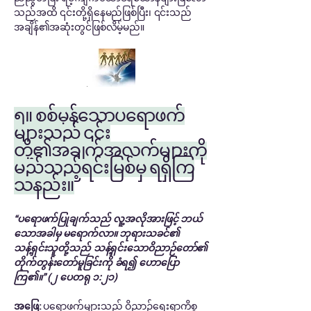
သည်အထိ ၎င်းတို့ရှိနေမည်ဖြစ်ပြီး၊ ၎င်းသည်
အချိန်၏အဆုံးတွင်ဖြစ်လိမ့်မည်။
၅။ စစ်မှန်သောပရောဖက်
များသည် ၎င်း
တို့၏အချက်အလက်များကို
မည်သည့်ရင်းမြစ်မှ ရရှိကြ
သနည်း။
“ပရောဖက်ပြုချက်သည် လူ့အလိုအားဖြင့် ဘယ်
သောအခါမှ မရောက်လာ။ ဘုရားသခင်၏
သန့်ရှင်းသူတို့သည် သန့်ရှင်းသောဝိညာဉ်တော်၏
တိုက်တွန်းတော်မူခြင်းကို ခံရ၍ ဟောပြော
ကြ၏။” (၂ ပေတရု ၁:၂၁)
အဖြေ:
ပရောဖက်များသည် ဝိညာဉ်ရေးရာကိစ္စ