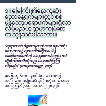
၁။ မြေကြီး၏နောက်ဆုံး
သောနေ့ရက်များတွင် စစ်
မှန်သောပရောဖက်များရှိလာ
လိမ့်မည်ဟု သမ္မာကျမ်းစာ
က သွန်သင်ပါသလား။
“ဘုရားသခင် မိန့်တော်မူသည်ကား၊ နောက်ဆုံး
သောကာလ၌ လူအပေါင်းတို့အပေါ်သို့
ငါ၏ဝိညာဉ်တော်ကို ငါသွန်းလောင်းမည်။ သင်
တို့၏သားသမီးတို့သည် ပရောဖက်ပြုကြ
လိမ့်မည်။” (တမန်တော်ဝတ္ထု ၂:၁၇)
အဖြေ:
ဟုတ်ကဲ့။ နောက်ဆုံးသောကာလ၌
အမျိုးသား၊ အမျိုးသမီး နှစ်ဦးစလုံးသည် ပရော
ဖက်ပြုကြလိမ့်မည် (ယောလ ၂:၂၈-၃၂)။