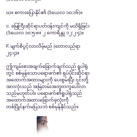
ဃ။ စကားပြောနိုင်၏ (ဒံယေလ ၁၀:၁၆)။
င. မြေကြီးဆိုင်ရာပတ်ဝန်းကျင်ကို မသိရှိခြင်း
(ဒံယေလ ၁၀:၅-၈။ ၂ ကောရိန္သု ၁၂:၂-၄)။
F. မျက်စိပွင့်လာလိမ့်မည် (တောလည်ရာ
၂၄:၄)။
ဤကျမ်းစာအချက်ခြောက်ချက်သည် ရူပါရုံ
တွင် စစ်မှန်သောပရောဖက်၏ ရုပ်ပိုင်းဆိုင်ရာ
အထောက်အထားများကို ပေးစွမ်းပြီး ၎င်းတို့
အားလုံးသည် အမြဲတမ်းအတူတကွပေါ်လာ
သည်မဟုတ်ပါ။ ပရောဖက်၏ရူပါရုံသည်
အထောက်အထားခြောက်ခုလုံးကို
တစ်ပြိုင်နက်မပြသဘဲ စစ်မှန်နိုင်သည်။