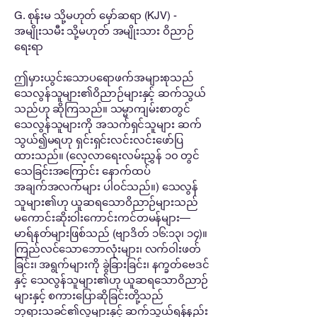
G. စုန်းမ သို့မဟုတ် မှော်ဆရာ (KJV) -
အမျိုးသမီး သို့မဟုတ် အမျိုးသား ဝိညာဉ်
ရေးရာ
ဤမှားယွင်းသောပရောဖက်အများစုသည်
သေလွန်သူများ၏ဝိညာဉ်များနှင့် ဆက်သွယ်
သည်ဟု ဆိုကြသည်။ သမ္မာကျမ်းစာတွင်
သေလွန်သူများကို အသက်ရှင်သူများ ဆက်
သွယ်၍မရဟု ရှင်းရှင်းလင်းလင်းဖော်ပြ
ထားသည်။ (လေ့လာရေးလမ်းညွှန် ၁၀ တွင်
သေခြင်းအကြောင်း နောက်ထပ်
အချက်အလက်များ ပါဝင်သည်။) သေလွန်
သူများ၏ဟု ယူဆရသောဝိညာဉ်များသည်
မကောင်းဆိုးဝါးကောင်းကင်တမန်များ—
မာရ်နတ်များဖြစ်သည် (ဗျာဒိတ် ၁၆:၁၃၊ ၁၄)။
ကြည်လင်သောဘောလုံးများ၊ လက်ဝါးဖတ်
ခြင်း၊ အရွက်များကို ခွဲခြားခြင်း၊ နက္ခတ်ဗေဒင်
နှင့် သေလွန်သူများ၏ဟု ယူဆရသောဝိညာဉ်
များနှင့် စကားပြောဆိုခြင်းတို့သည်
ဘုရားသခင်၏လူများနှင့် ဆက်သွယ်ရန်နည်း