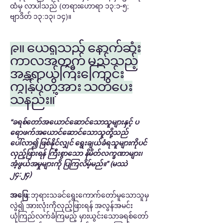
ထံမှ လာပါသည် (တရားဟောရာ ၁၃:၁-၅;
ဗျာဒိတ် ၁၃:၁၃၊ ၁၄)။
၉။ ယေရှုသည် နောက်ဆုံး
ကာလအတွက် မည်သည့်
အန္တရာယ်ကြီးကြောင်း
ကျွန်ုပ်တို့အား သတိပေး
သနည်း။
“ခရစ်တော်အယောင်ဆောင်သောသူများနှင့် ပ
ရောဖက်အယောင်ဆောင်သောသူတို့သည်
ပေါ်လာ၍ ဖြစ်နိုင်လျှင် ရွေးချယ်ခံရသူများကိုပင်
လှည့်ဖြားရန် ကြီးစွာသော နိမိတ်လက္ခဏာများ၊
အံ့ဖွယ်အမှုများကို ပြကြလိမ့်မည်။” (မဿဲ
၂၄:၂၄)
အဖြေ:
ဘုရားသခင်ရွေးကောက်တော်မူသောသူမှ
လွဲ၍ အားလုံးကိုလှည့်ဖြားရန် အလွန်အမင်း
ယုံကြည်လက်ခံကြမည့် မှားယွင်းသောခရစ်တော်