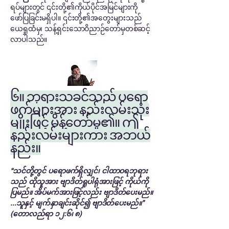
ရပ်များတွင် ၎င်းတို့၏ကိုယ်ပိုင်အမြင်များကို
ဖော်ပြခြင်းမရှိပါ။ ၎င်းတို့၏အတွေးများသည်
ယေရှုထံမှ၊ သန့်ရှင်းသောဝိညာဉ်တော်မှတစ်ဆင့်
လာပါသည်။
၆။ ဘုရားသခင်သည် ပရော
ဖက်များအား နည်းလမ်းသုံး
မျိုးဖြင့် မိန့်တော်မူ၏။ ဤ
နည်းလမ်းများကား အဘယ်
နည်း။
“သင်တို့တွင် ပရောဖက်ရှိလျှင်၊ ငါထာဝရဘုရား
သည် ထိုသူအား ဗျာဒိတ်ရူပါရုံအားဖြင့် ကိုယ်ကို
ပြမည်။ အိပ်မက်အားဖြင့်လည်း ဗျာဒိတ်ပေးမည်။
...သူနှင့် မျက်နှာချင်းဆိုင်၍ ဗျာဒိတ်ပေးမည်။”
(တောလည်ရာ ၁၂:၆၊ ၈)