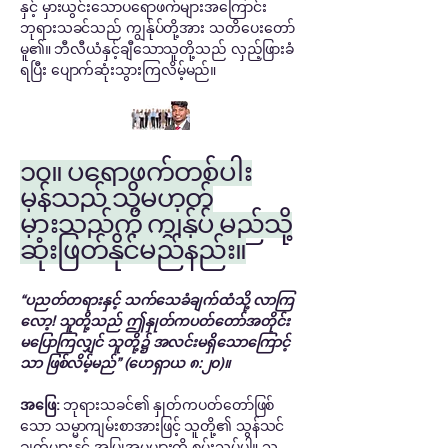
နှင့် မှားယွင်းသောပရောဖက်များအကြောင်း
ဘုရားသခင်သည် ကျွန်ုပ်တို့အား သတိပေးတော်
မူ၏။ ဘီလီယံနှင့်ချီသောသူတို့သည် လှည့်ဖြားခံ
ရပြီး ပျောက်ဆုံးသွားကြလိမ့်မည်။
၁၀။ ပရောဖက်တစ်ပါး
မှန်သည် သို့မဟုတ်
မှားသည်ကို ကျွန်ုပ် မည်သို့
ဆုံးဖြတ်နိုင်မည်နည်း။
“ပညတ်တရားနှင့် သက်သေခံချက်ထံသို့ လာကြ
လော့! သူတို့သည် ဤနှုတ်ကပတ်တော်အတိုင်း
မပြောကြလျှင် သူတို့၌ အလင်းမရှိသောကြောင့်
သာ ဖြစ်လိမ့်မည်” (ဟေရှာယ ၈:၂၀)။
အဖြေ:
ဘုရားသခင်၏ နှုတ်ကပတ်တော်ဖြစ်
သော သမ္မာကျမ်းစာအားဖြင့် သူတို့၏ သွန်သင်
ချက်များနှင့် အပြုအမူများကို စမ်းသပ်ပါ။ သူ