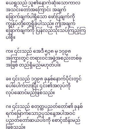
ယေရှုသည် သူ၏နောက်ဆုံးသောကာလ
အသင်းတော်အကြောင်း အချက်
ခြောက်ချက်ပါရှိသော ဖော်ပြချက်ကို
ကျွန်ုပ်တို့တွေ့ရှိခဲ့ပါသည်။ ဤအချက်
ခြောက်ချက်ကို ပြန်လည်သုံးသပ်ကြည့်ကြ
ပါစို့။
က။ ၎င်းသည် အေဒီ ၅၃၈ မှ ၁၇၉၈
အကြားတွင် တရားဝင်အဖွဲ့အစည်းတစ်ခု
အဖြစ် တည်ရှိမည်မဟုတ်ပါ။
ခ။ ၎င်းသည် ၁၇၉၈ ခုနှစ်နောက်ပိုင်းတွင်
ပေါ်ပေါက်လာပြီး ၎င်း၏အလုပ်ကို
လုပ်ဆောင်မည်ဖြစ်သည်။
ဂ။ ၎င်းသည် စတုတ္ထပညတ်တော်၏ ခုနစ်
ရက်မြောက်သောဥပုသ်နေ့အပါအဝင်
ပညတ်တော်ဆယ်ပါးကို စောင့်ထိန်းမည်
ဖြစ်သည်။