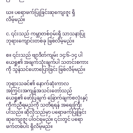
ဃ။ ပရောဖက်ပြုခြင်းဆုကျေးဇူး ရှိ
လိမ့်မည်။
င. ၎င်းသည် ကမ္ဘာတစ်ဝှမ်းရှိ သာသနာပြု
ဘုရားကျောင်းတစ်ခု ဖြစ်လိမ့်မည်။
စ။ ၎င်းသည် ဗျာဒိတ်ကျမ်း ၁၄:၆-၁၄ ပါ
ယေရှု၏ အချက်သုံးချက်ပါ သတင်းစကား
ကို သွန်သင်ဟောပြောခြင်း ဖြစ်လိမ့်မည်။
ဘုရားသခင်၏ နောက်ဆုံးကာလ
အကြွင်းအကျန်အသင်းတော်သည်
ယေရှု၏ ဖော်ပြချက် ခြောက်ချက်စလုံးနှင့်
ကိုက်ညီရမည်ကို သတိရရန် အရေးကြီး
ပါသည်။ ဆိုလိုသည်မှာ ပရောဖက်ပြုခြင်း
ဆုကျေးဇူး ပါဝင်ရမည်။ ၎င်းတွင် ပရော
ဖက်တစ်ပါး ရှိလိမ့်မည်။