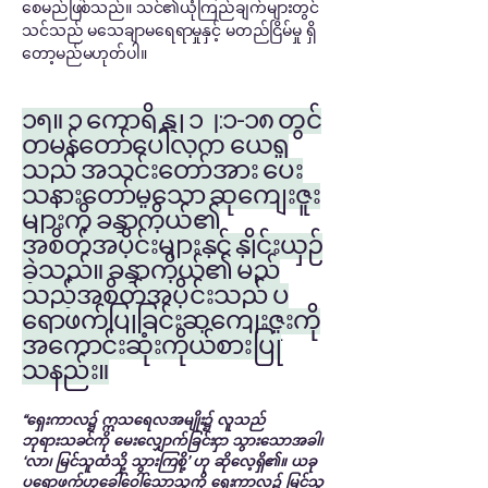
စေမည်ဖြစ်သည်။ သင်၏ယုံကြည်ချက်များတွင်
သင်သည် မသေချာမရေရာမှုနှင့် မတည်ငြိမ်မှု ရှိ
တော့မည်မဟုတ်ပါ။
၁၅။ ၁ ကောရိန္သု ၁၂:၁-၁၈ တွင်
တမန်တော်ပေါလုက ယေရှု
သည် အသင်းတော်အား ပေး
သနားတော်မူသော ဆုကျေးဇူး
များကို ခန္ဓာကိုယ်၏
အစိတ်အပိုင်းများနှင့် နှိုင်းယှဉ်
ခဲ့သည်။ ခန္ဓာကိုယ်၏ မည်
သည့်အစိတ်အပိုင်းသည် ပ
ရောဖက်ပြုခြင်းဆုကျေးဇူးကို
အကောင်းဆုံးကိုယ်စားပြု
သနည်း။
“ရှေးကာလ၌ ဣသရေလအမျိုး၌ လူသည်
ဘုရားသခင်ကို မေးလျှောက်ခြင်းငှာ သွားသောအခါ၊
‘လာ၊ မြင်သူထံသို့ သွားကြစို့’ ဟု ဆိုလေ့ရှိ၏။ ယခု
ပရောဖက်ဟုခေါ်ဝေါ်သောသူကို ရှေးကာလ၌ မြင်သူ