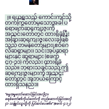
၂။ ယေရှုသည် ကောင်းကင်သို့
တက်ကြွတော်မူသောအခါ ပ
ရောဖက်ဆုကျေးဇူးကို
အသင်းတော်တွင် ထားရှိခဲ့ပြီး
အခြားဆုကျေးဇူးလေးခုဖြစ်
သည့် တမန်တော်များ၊ ဧဝံဂေ
လိဆရာများ၊ သင်းအုပ်ဆရာ
များနှင့် ဆရာများ (ဧဖက်
၄:၇-၁၁) ကိုလည်း ထားရှိခဲ့
သည်။ ဘုရားသခင်သည် ဤ
ဆုကျေးဇူးများကို အသင်း
တော်တွင် အဘယ်ကြောင့်
ထားရှိသနည်း။
“ဓမ္မအမှုတော်ဆောင်ခြင်းအလိုငှာ၊
ခရစ်တော်၏ကိုယ်တော်ကို တည်ဆောက်ခြင်းအလို
ငှာ သန့်ရှင်းသူတို့ကို ပြင်ဆင်ပေး၏။” (ဧဖက် ၄:၁၂)