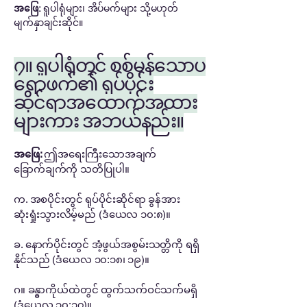
အဖြေ:
ရူပါရုံများ၊ အိပ်မက်များ သို့မဟုတ်
မျက်နှာချင်းဆိုင်။
၇။ ရူပါရုံတွင် စစ်မှန်သောပ
ရောဖက်၏ ရုပ်ပိုင်း
ဆိုင်ရာအထောက်အထား
များကား အဘယ်နည်း။
အဖြေ:
ဤအရေးကြီးသောအချက်
ခြောက်ချက်ကို သတိပြုပါ။
က. အစပိုင်းတွင် ရုပ်ပိုင်းဆိုင်ရာ ခွန်အား
ဆုံးရှုံးသွားလိမ့်မည် (ဒံယေလ ၁၀:၈)။
ခ. နောက်ပိုင်းတွင် အံ့ဖွယ်အစွမ်းသတ္တိကို ရရှိ
နိုင်သည် (ဒံယေလ ၁၀:၁၈၊ ၁၉)။
ဂ။ ခန္ဓာကိုယ်ထဲတွင် ထွက်သက်ဝင်သက်မရှိ
(ဒံယေလ ၁၀:၁၇)။