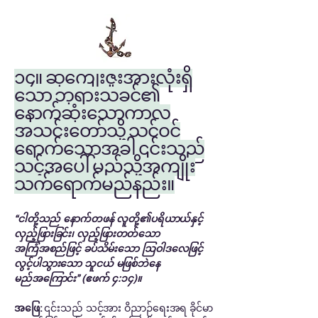
၁၄။ ဆုကျေးဇူးအားလုံးရှိ
သော ဘုရားသခင်၏
နောက်ဆုံးသောကာလ
အသင်းတော်သို့ သင်ဝင်
ရောက်သောအခါ ၎င်းသည်
သင့်အပေါ် မည်သို့အကျိုး
သက်ရောက်မည်နည်း။
“ငါတို့သည် နောက်တဖန် လူတို့၏ပရိယာယ်နှင့်
လှည့်ဖြားခြင်း၊ လှည့်ဖြားတတ်သော
အကြံအစည်ဖြင့် ခပ်သိမ်းသော ဩဝါဒလေဖြင့်
လွင့်ပါသွားသော သူငယ် မဖြစ်ဘဲနေ
မည်အကြောင်း” (ဧဖက် ၄:၁၄)။
အဖြေ:
၎င်းသည် သင့်အား ဝိညာဉ်ရေးအရ ခိုင်မာ