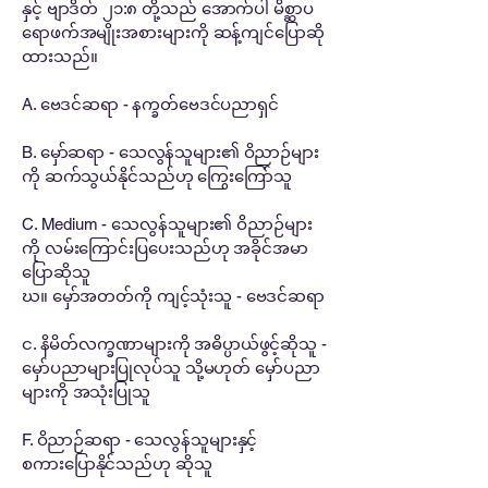
နှင့် ဗျာဒိတ် ၂၁:၈ တို့သည် အောက်ပါ မိစ္ဆာပ
ရောဖက်အမျိုးအစားများကို ဆန့်ကျင်ပြောဆို
ထားသည်။
A. ဗေဒင်ဆရာ - နက္ခတ်ဗေဒင်ပညာရှင်
B. မှော်ဆရာ - သေလွန်သူများ၏ ဝိညာဉ်များ
ကို ဆက်သွယ်နိုင်သည်ဟု ကြွေးကြော်သူ
C. Medium - သေလွန်သူများ၏ ဝိညာဉ်များ
ကို လမ်းကြောင်းပြပေးသည်ဟု အခိုင်အမာ
ပြောဆိုသူ
ဃ။ မှော်အတတ်ကို ကျင့်သုံးသူ - ဗေဒင်ဆရာ
င. နိမိတ်လက္ခဏာများကို အဓိပ္ပာယ်ဖွင့်ဆိုသူ -
မှော်ပညာများပြုလုပ်သူ သို့မဟုတ် မှော်ပညာ
များကို အသုံးပြုသူ
F. ဝိညာဉ်ဆရာ - သေလွန်သူများနှင့်
စကားပြောနိုင်သည်ဟု ဆိုသူ