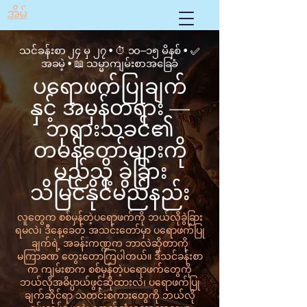
အိမ်
သင်ခန်းစာ ၂၄ မှ ၂၇ • ⏱ ၁၀–၁၅ မိနစ် • ✅
အခမဲ့ • 📖 သမ္မာကျမ်းစာအခြေခံ
ပရောဖက်ပြုချက်
နှင့် အမှန်တရား —
ဘုရားသခင်၏
တမန်တော်များကို
မည်သို့ ခွဲခြား
သိမြင်နိုင်မည်နည်း
လူတွေက စစ်မှန်တဲ့ပရောဖက်ကို ဘယ်လိုခွဲခြား
ရမလဲ၊ ဒီနေ့ခေတ် အသင်းတော်မှာ ပရောဖက်ပြု
ချက်ရဲ့ အခန်းကဏ္ဍက ဘာလဲဆိုတာကို
မကြာခဏ တွေးတောကြပါတယ်။ ဒီသင်ခန်းစာ
က ကျမ်းစာက စစ်မှန်တဲ့ပရောဖက်တွေကို
ဘယ်လိုအဓိပ္ပာယ်ဖွင့်ဆိုထားလဲ၊ ပရောဖက်ပြု
ချက်ဆိုင်ရာ သတင်းစကားတွေကို ဘယ်လို