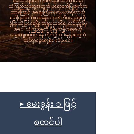
စမ်းသပ်ရမလဲ၊ နောက်ဆုံးသောကာလမှာ
ယုံကြည်သူတွေအတွက် ပရောဖက်ပြုချက်က
ဘာကြောင့် အရေးကြီးနေသေးလဲဆိုတာကို
ဖော်ပြပါတယ်။ အမှန်တရားနဲ့ လိမ်လည်မှုကို
ခွဲခြားသိမြင်စေပြီး ဘုရားသခင်ရဲ့ လမ်းညွှန်မှု
အပေါ် ယုံကြည်မှုကို ပိုမိုနက်ရှိုင်းစေမယ့်
သမ္မာကျမ်းစာကနေ တိုက်ရိုက် စံနှုန်းတွေကို
သင်ရှာဖွေတွေ့ရှိပါလိမ့်မယ်။
▶ မေးခွန်း ၁ ဖြင့်
စတင်ပါ