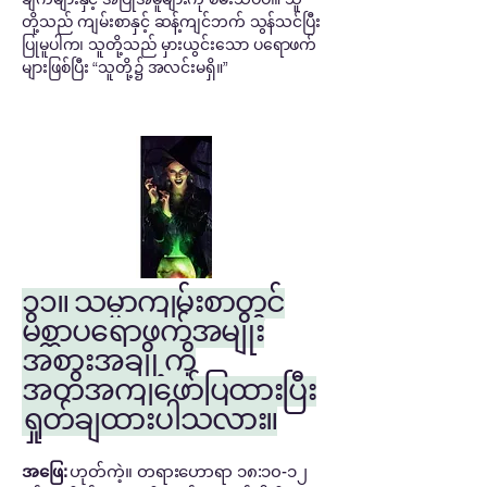
တို့သည် ကျမ်းစာနှင့် ဆန့်ကျင်ဘက် သွန်သင်ပြီး
ပြုမူပါက၊ သူတို့သည် မှားယွင်းသော ပရောဖက်
များဖြစ်ပြီး “သူတို့၌ အလင်းမရှိ။”
၁၁။ သမ္မာကျမ်းစာတွင်
မိစ္ဆာပရောဖက်အမျိုး
အစားအချို့ကို
အတိအကျဖော်ပြထားပြီး
ရှုတ်ချထားပါသလား။
အဖြေ:
ဟုတ်ကဲ့။ တရားဟောရာ ၁၈:၁၀-၁၂