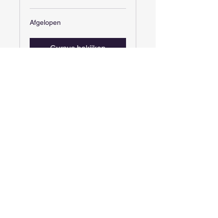
Afgelopen
Cursus bekijken
Profetievideo's
Heb je
behoefte aan
gebed?