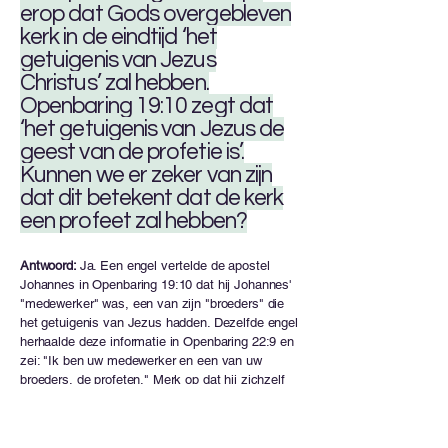
erop dat Gods overgebleven
kerk in de eindtijd ‘het
getuigenis van Jezus
Christus’ zal hebben.
Openbaring 19:10 zegt dat
‘het getuigenis van Jezus de
geest van de profetie is’.
Kunnen we er zeker van zijn
dat dit betekent dat de kerk
een profeet zal hebben?
Antwoord:
Ja. Een engel vertelde de apostel
Johannes in Openbaring 19:10 dat hij Johannes'
"medewerker" was, een van zijn "broeders" die
het getuigenis van Jezus hadden. Dezelfde engel
herhaalde deze informatie in Openbaring 22:9 en
zei: "Ik ben uw medewerker en een van uw
broeders, de profeten." Merk op dat hij zichzelf
dit keer een profeet noemde in plaats van iemand
met het getuigenis van Jezus. Het "getuigenis
van Jezus hebben" en een profeet zijn,