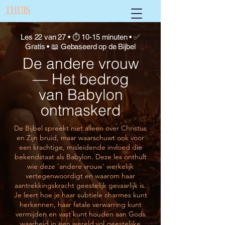
THUIS
Les 22 van 27 • ⏱ 10-15 minuten • ✅
Gratis • 📖 Gebaseerd op de Bijbel
De andere vrouw
— Het bedrog
van Babylon
ontmaskerd
De Bijbel spreekt niet alleen over Christus
en Zijn bruid, maar waarschuwt ook voor
een krachtige, misleidende invloed die
bekendstaat als Babylon. Deze les onthult
wie deze 'andere vrouw' werkelijk
vertegenwoordigt en waarom haar
aantrekkingskracht geestelijk gevaarlijk is.
Je leert hoe je haar subtiele charmes kunt
herkennen, haar fatale verwarring kunt
vermijden en vast kunt houden aan Gods
waarheid in een wereld vol geestelijke