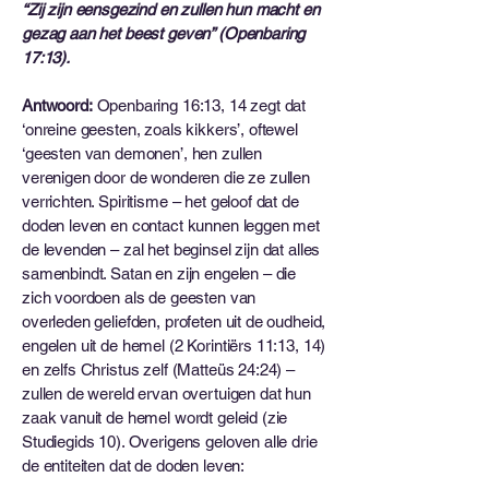
“Zij zijn eensgezind en zullen hun macht en
gezag aan het beest geven” (Openbaring
17:13).
Antwoord:
Openbaring 16:13, 14 zegt dat
‘onreine geesten, zoals kikkers’, oftewel
‘geesten van demonen’, hen zullen
verenigen door de wonderen die ze zullen
verrichten. Spiritisme – het geloof dat de
doden leven en contact kunnen leggen met
de levenden – zal het beginsel zijn dat alles
samenbindt. Satan en zijn engelen – die
zich voordoen als de geesten van
overleden geliefden, profeten uit de oudheid,
engelen uit de hemel (2 Korintiërs 11:13, 14)
en zelfs Christus zelf (Matteüs 24:24) –
zullen de wereld ervan overtuigen dat hun
zaak vanuit de hemel wordt geleid (zie
Studiegids 10). Overigens geloven alle drie
de entiteiten dat de doden leven: