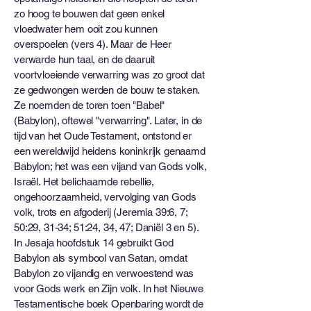
zo hoog te bouwen dat geen enkel
vloedwater hem ooit zou kunnen
overspoelen (vers 4). Maar de Heer
verwarde hun taal, en de daaruit
voortvloeiende verwarring was zo groot dat
ze gedwongen werden de bouw te staken.
Ze noemden de toren toen "Babel"
(Babylon), oftewel "verwarring". Later, in de
tijd van het Oude Testament, ontstond er
een wereldwijd heidens koninkrijk genaamd
Babylon; het was een vijand van Gods volk,
Israël. Het belichaamde rebellie,
ongehoorzaamheid, vervolging van Gods
volk, trots en afgoderij (Jeremia 39:6, 7;
50:29, 31-34; 51:24, 34, 47; Daniël 3 en 5).
In Jesaja hoofdstuk 14 gebruikt God
Babylon als symbool van Satan, omdat
Babylon zo vijandig en verwoestend was
voor Gods werk en Zijn volk. In het Nieuwe
Testamentische boek Openbaring wordt de