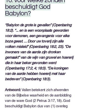
10. Voor welke zonden
beschuldigt God
Babylon?
“Babylon de grote is gevallen” (Openbaring
18:2). “... en is een woonplaats geworden
voor demonen, een gevangenis voor elke
boze geest. ... Door uw toverij zijn alle
volken misleid” (Openbaring 18:2, 23). “De
inwoners van de aarde zijn dronken
gemaakt” van de wijn van gruwel en hoererij
die in haar beker gevonden werd
(Openbaring 17:2, 4; 18:3). “De koningen
van de aarde hebben hoererij met haar
bedreven” (Openbaring 18:3).
Antwoord:
Vallen betekent zich afwenden
van de Bijbelse waarheid en de aanbidding
van de ware God (2 Petrus 3:17, 18). God
beschuldigt Babylon dus van (1) overleg