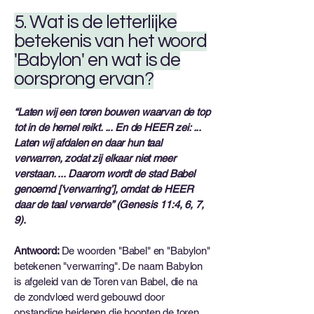
5. Wat is de letterlijke
betekenis van het woord
'Babylon' en wat is de
oorsprong ervan?
“Laten wij een toren bouwen waarvan de top
tot in de hemel reikt. ... En de HEER zei: ...
Laten wij afdalen en daar hun taal
verwarren, zodat zij elkaar niet meer
verstaan. ... Daarom wordt de stad Babel
genoemd [‘verwarring’], omdat de HEER
daar de taal verwarde” (Genesis 11:4, 6, 7,
9).
Antwoord:
De woorden "Babel" en "Babylon"
betekenen "verwarring". De naam Babylon
is afgeleid van de Toren van Babel, die na
de zondvloed werd gebouwd door
opstandige heidenen die hoopten de toren