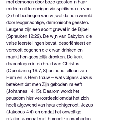
met demonen door boze geesten in haar
midden uit te nodigen via spiritisme en van
(2) het bedriegen van vrijwel de hele wereld
door leugenachtige, demonische geesten.
Leugens zijn een soort gruwel in de Bijbel
(Spreuken 12:22). De wijn van Babylon, die
valse leerstellingen bevat, desoriënteert en
verdooft degenen die ervan drinken en
maakt hen geestelijk dronken. De kerk
daarentegen is de bruid van Christus
(Openbaring 19:7, 8) en houdt alleen van
Hem en is Hem trouw – wat volgens Jezus
betekent dat men Zijn geboden naleeft
(Johannes 14:15). Daarom wordt het
pausdom hier veroordeeld omdat het zich
heeft afgewend van haar echtgenoot, Jezus
(Jakobus 4:4) en omdat het onwettige
relaties aangaat met burgerlijke overheden
(unie van kerk en staat) voor haar financiële
steun. Bovendien handelt Babylon in de
‘zielen van mensen’ (Openbaring 18:11-13);