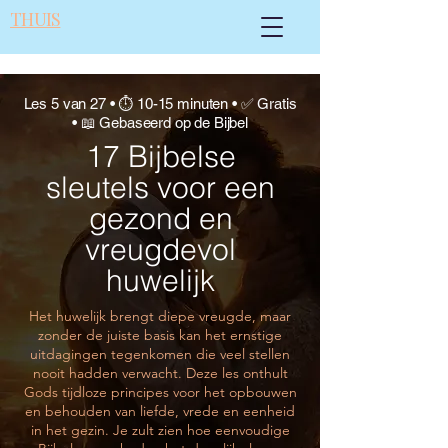
THUIS
Les 5 van 27 • ⏱ 10-15 minuten • ✅ Gratis
• 📖 Gebaseerd op de Bijbel
17 Bijbelse
sleutels voor een
gezond en
vreugdevol
huwelijk
Het huwelijk brengt diepe vreugde, maar
zonder de juiste basis kan het ernstige
uitdagingen tegenkomen die veel stellen
nooit hadden verwacht. Deze les onthult
Gods tijdloze principes voor het opbouwen
en behouden van liefde, vrede en eenheid
in het gezin. Je zult zien hoe eenvoudige