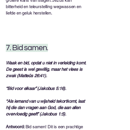
grotere kans van slagen. Jezus kan
bitterheid en teleurstelling wegwassen en
liefde en geluk herstellen.
7. Bid samen.
Waak en bid, opdat u niet in verleiding komt.
De geest is wel gewillig, maar het vlees is
zwak (Matteüs 26:41).
“Bid voor elkaar” (Jakobus 5:16).
“Als iemand van u wijsheid tekortkomt, laat
hij die dan vragen aan God, die aan allen
overvloedig geeft” (Jakobus 1:5).
Antwoord:
Bid samen! Dit is een prachtige