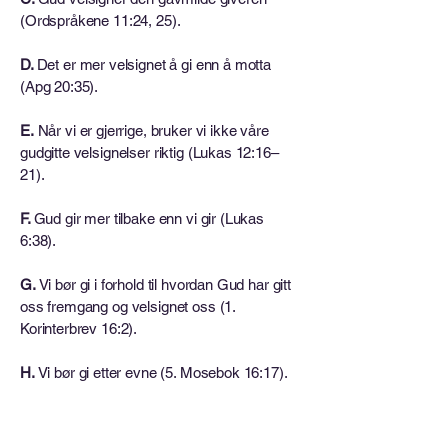
(Ordspråkene 11:24, 25).
D.
Det er mer velsignet å gi enn å motta
(Apg 20:35).
E.
Når vi er gjerrige, bruker vi ikke våre
gudgitte velsignelser riktig (Lukas 12:16–
21).
F.
Gud gir mer tilbake enn vi gir (Lukas
6:38).
G.
Vi bør gi i forhold til hvordan Gud har gitt
oss fremgang og velsignet oss (1.
Korinterbrev 16:2).
H.
Vi bør gi etter evne (5. Mosebok 16:17).
Vi gir tiende tilbake til Gud, som den
allerede tilhører. Vi gir også offergaver, som