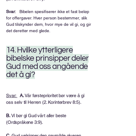
Svar:
Bibelen spesifiserer ikke et fast beløp
for offergaver. Hver person bestemmer, slik
Gud tilskynder dem, hvor mye de vil gi, og gir
det deretter med glede.
14. Hvilke ytterligere
bibelske prinsipper deler
Gud med oss ​​angående
det å gi?
Svar:
A.
Vår førsteprioritet bør være å gi
oss selv til Herren (2. Korinterbrev 8:5).
B.
Vi bør gi Gud vårt aller beste
(Ordspråkene 3:9).
C.
Gud velsigner den gavmilde giveren