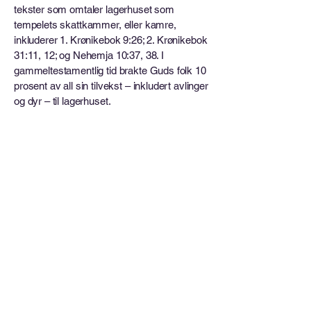
tekster som omtaler lagerhuset som
tempelets skattkammer, eller kamre,
inkluderer 1. Krønikebok 9:26; 2. Krønikebok
31:11, 12; og Nehemja 10:37, 38. I
gammeltestamentlig tid brakte Guds folk 10
prosent av all sin tilvekst – inkludert avlinger
og dyr – til lagerhuset.