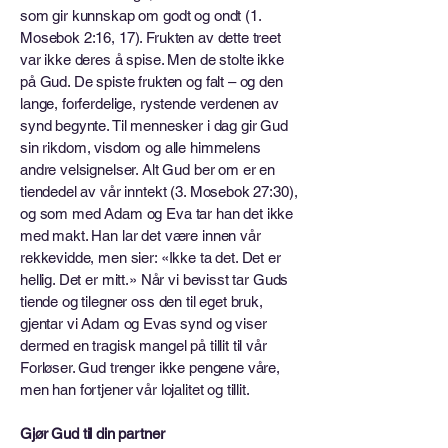
som gir kunnskap om godt og ondt (1.
Mosebok 2:16, 17). Frukten av dette treet
var ikke deres å spise. Men de stolte ikke
på Gud. De spiste frukten og falt – og den
lange, forferdelige, rystende verdenen av
synd begynte. Til mennesker i dag gir Gud
sin rikdom, visdom og alle himmelens
andre velsignelser. Alt Gud ber om er en
tiendedel av vår inntekt (3. Mosebok 27:30),
og som med Adam og Eva tar han det ikke
med makt. Han lar det være innen vår
rekkevidde, men sier: «Ikke ta det. Det er
hellig. Det er mitt.» Når vi bevisst tar Guds
tiende og tilegner oss den til eget bruk,
gjentar vi Adam og Evas synd og viser
dermed en tragisk mangel på tillit til vår
Forløser. Gud trenger ikke pengene våre,
men han fortjener vår lojalitet og tillit.
Gjør Gud til din partner