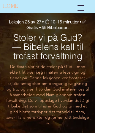
HOME
Leksjon 25 av 27 • ⏱ 10–15 minutter • ✅
Gratis • 📖 Bibelbasert
Stoler vi på Gud?
— Bibelens kall til
trofast forvaltning
De fleste sier at de stoler på Gud – men
ekte tillit viser seg i måten vi lever, gir og
tjener på. Denne leksjonen konfronterer
skjulte antagelser om penger, gavegivning
og tro, og viser hvordan Gud inviterer oss til
å samarbeide med Ham gjennom trofast
forvaltning. Du vil oppdage hvordan det å gi
tilbake det som tilhører Gud og gi med et
glad hjerte fordyper ditt forhold til Ham,
ærer Hans hensikter og former ditt åndelige
liv.