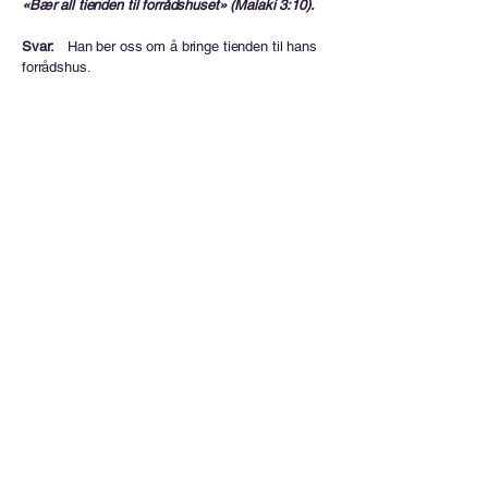
«Bær all tienden til forrådshuset» (Malaki 3:10).
Svar:
Han ber oss om å bringe tienden til hans
forrådshus.