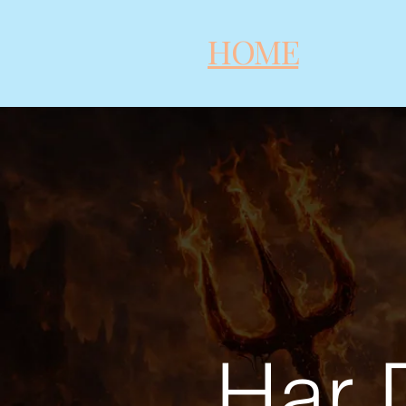
HOME
Har D