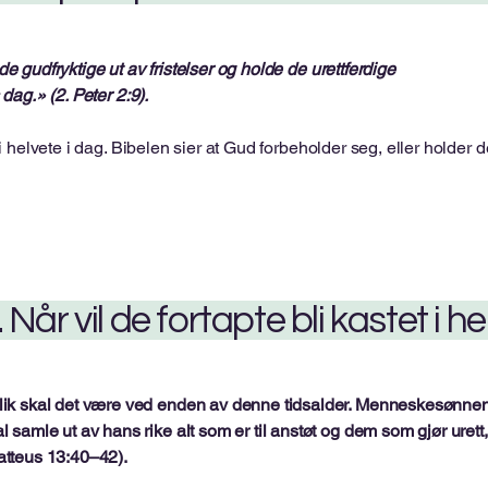
e gudfryktige ut av fristelser og holde de urettferdige
dag.» (2. Peter 2:9).
 helvete i dag. Bibelen sier at Gud forbeholder seg, eller holder d
. Når vil de fortapte bli kastet i h
lik skal det være ved enden av denne tidsalder. Menneskesønnen 
l samle ut av hans rike alt som er til anstøt og dem som gjør uret
atteus 13:40–42).