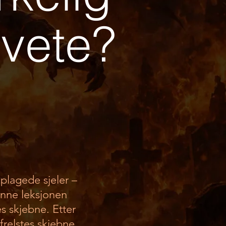
lvete?
 plagede sjeler –
enne leksjonen
s skjebne. Etter
frelstes skjebne,