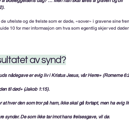
 til ødeleggelsens dag? … Men han skal føres til graven og bli
2).
de ufrelste og de frelste som er døde, «sover» i gravene sine frem
uide 10 for mer informasjon om hva som egentlig skjer ved døden
esultatet av synd?
s nådegave er evig liv i Kristus Jesus, vår Herre» (Romerne 6:2
den til død» (Jakob 1:15).
at hver den som tror på ham, ikke skal gå fortapt, men ha evig l
re synder. De som ikke tar imot hans frelsesgave, vil dø.