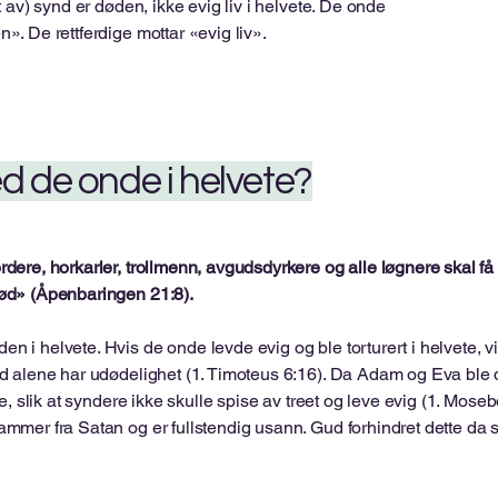
 av) synd er døden, ikke evig liv i helvete. De onde
». De rettferdige mottar «evig liv».
ed de onde i helvete?
rdere, horkarler, trollmenn, avgudsdyrkere og alle løgnere skal f
død» (Åpenbaringen 21:8).
 i helvete. Hvis de onde levde evig og ble torturert i helvete, v
Gud alene har udødelighet (1. Timoteus 6:16). Da Adam og Eva ble 
tre, slik at syndere ikke skulle spise av treet og leve evig (1. Mo
tammer fra Satan og er fullstendig usann. Gud forhindret dette da