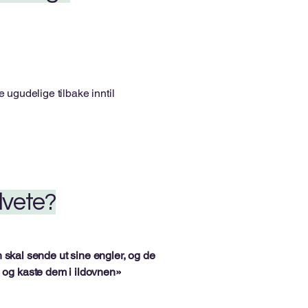
e ugudelige tilbake inntil
elvete?
skal sende ut sine engler, og de
t, og kaste dem i ildovnen»