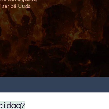
i ser på Guds
e i dag?