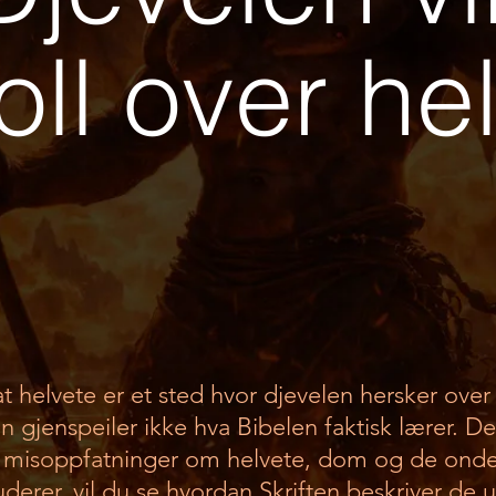
oll over he
at helvete er et sted hvor djevelen hersker over
 gjenspeiler ikke hva Bibelen faktisk lærer. D
e misoppfatninger om helvete, dom og de onde
derer, vil du se hvordan Skriften beskriver de u