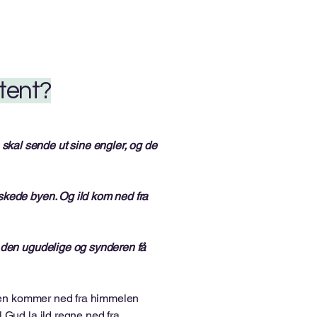
 tent?
kal sende ut sine engler, og de
lskede byen. Og ild kom ned fra
e den ugudelige og synderen få
 byen kommer ned fra himmelen
 Gud la ild regne ned fra