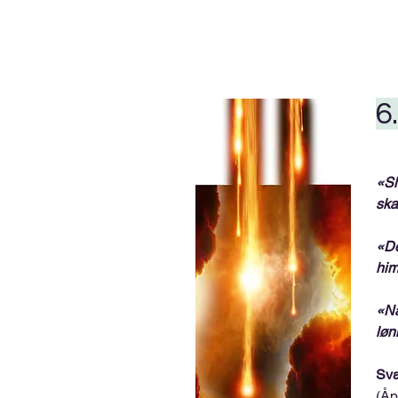
6
«Sl
ska
«De
him
«Nå
løn
Sva
(Åp