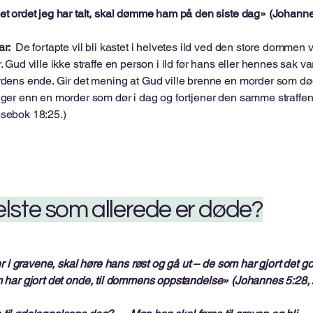
et ordet jeg har talt, skal dømme ham på den siste dag» (Johanne
ar:
De fortapte vil bli kastet i helvetes ild ved den store dommen
. Gud ville ikke straffe en person i ild før hans eller hennes sak va
rdens ende. Gir det mening at Gud ville brenne en morder som død
nger enn en morder som dør i dag og fortjener den samme straffe
sebok 18:25.)
relste som allerede er døde?
i gravene, skal høre hans røst og gå ut – de som har gjort det g
om har gjort det onde, til dommens oppstandelse» (Johannes 5:28, 