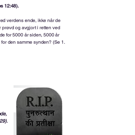
s 12:48).
 ved verdens ende, ikke når de
r prøvd og avgjort i retten ved
e for 5000 år siden, 5000 år
n for den samme synden? (Se 1.
ode,
29).