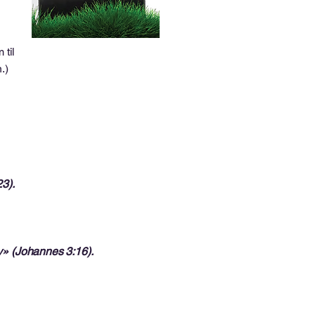
 til
.)
3).
iv» (Johannes 3:16).