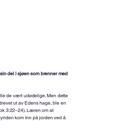
å sin del i sjøen som brenner med
ille de vært udødelige. Men dette
drevet ut av Edens hage, ble en
sebok 3:22–24). Læren om at
 synden kom inn på jorden ved å