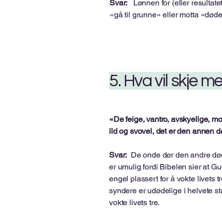
Svar:
Lønnen for (eller resultatet
«gå til grunne» eller motta «døden
5. Hva vil skje m
«De feige, vantro, avskyelige, mo
ild og svovel, det er den annen 
Svar:
De onde dør den andre døden
er umulig fordi Bibelen sier at 
engel plassert for å vokte livets 
syndere er udødelige i helvete s
vokte livets tre.