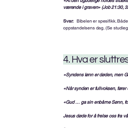
«At den ugudelige holdes tilbake
værende i graven» (Job 21:30, 3
Svar:
Bibelen er spesifikk. Både 
oppstandelsens dag. (Se studieg
4. Hva er sluttr
«Syndens lønn er døden, men Gud
«Når synden er fullvoksen, fører 
«Gud … ga sin enbårne Sønn, for 
Jesus døde for å frelse oss fra vå