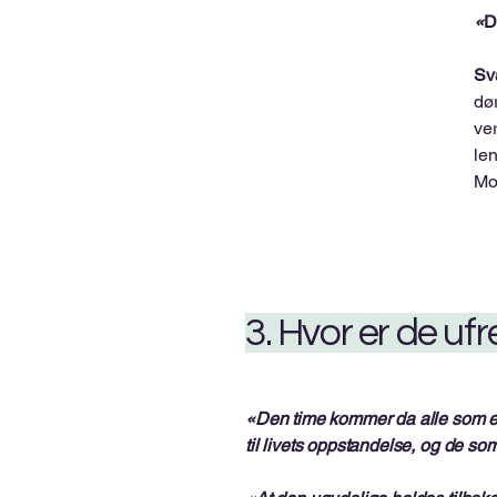
«
D
Sv
dør
ve
le
Mo
3. Hvor er de uf
«Den time kommer da alle som er 
til livets oppstandelse, og de s