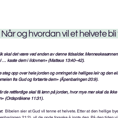
. Når og hvordan vil et helvete bli
ik skal det være ved enden av denne tidsalder. Menneskesønnen s
l … kaste dem i ildovnen» (Matteus 13:40–42).
 steg opp over hele jorden og omringet de helliges leir og den e
melen fra Gud og fortærte dem» (Åpenbaringen 20:9).
r de rettferdige skal få lønn på jorden, hvor mye mer skal da ikk
n» (Ordspråkene 11:31).
r:
Bibelen sier at Gud vil tenne et helvete. Etter at den hellige
enbaringen 21:2), vil de onde forsøke å innta den. På den tiden vil