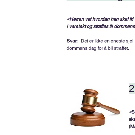
«Herren vet hvordan han skal fri d
i varetekt og straffes til dommens 
Svar:
Det er ikke en eneste sjel i
dommens dag for å bli straffet.
2
«
S
ska
(M