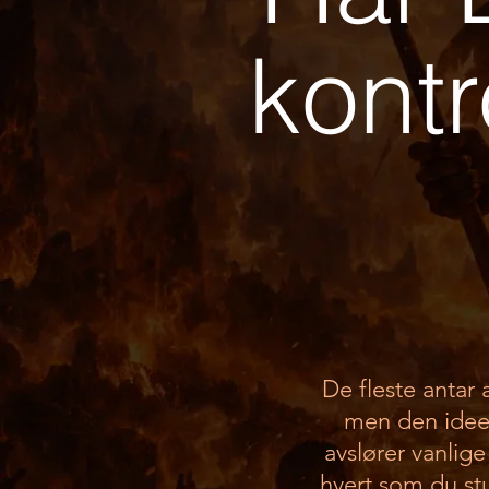
kontr
De fleste antar 
men den ideen
avslører vanlig
hvert som du stu