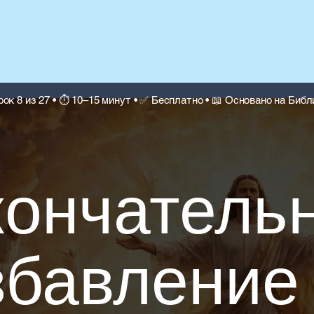
рок 8 из 27 • ⏱ 10–15 минут • ✅ Бесплатно • 📖 Основано на Библ
Высечено в к
6:
ончатель
збавление