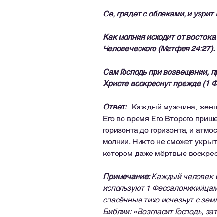
Се, грядет с облаками, и узрит 
Как молния исходит от востока
Человеческого (Матфея 24:27).
Сам Господь при возвещении, пр
Христе воскреснут прежде (1 Ф
Ответ:
Каждый мужчина, женщин
Его во время Его Второго приш
горизонта до горизонта, и атм
молнии. Никто не сможет укрыть
котором даже мёртвые воскрес
Примечание:
Каждый человек б
используют 1 Фессалоникийцам 
спасённые тихо исчезнут с земл
Библии: «Возгласит Господь, з