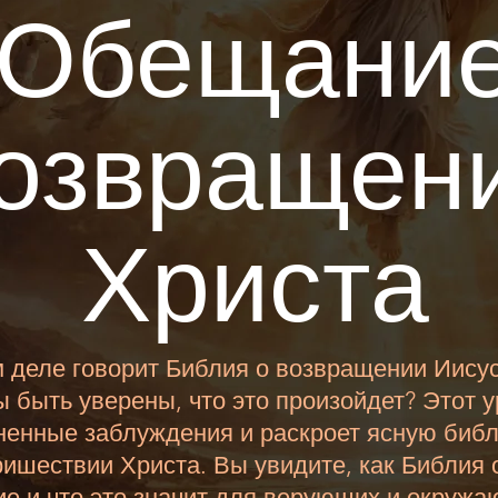
Обещани
озвращен
Христа
м деле говорит Библия о возвращении Иису
 быть уверены, что это произойдет? Этот у
ненные заблуждения и раскроет ясную библ
ришествии Христа. Вы увидите, как Библия 
е и что это значит для верующих и окружа