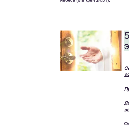
небеса (Матфея 24:31).
5
э
Се
22
Пр
Да
во
От