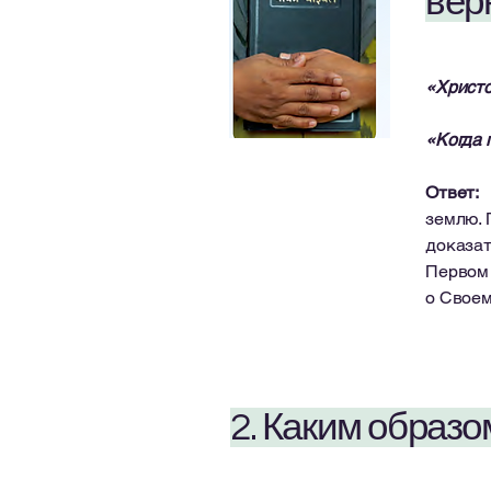
вер
«Христо
«Когда 
Ответ:
землю. 
доказат
Первом 
о Своем
2. Каким образо