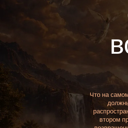
в
Что на само
должны
распростра
втором п
возвращени