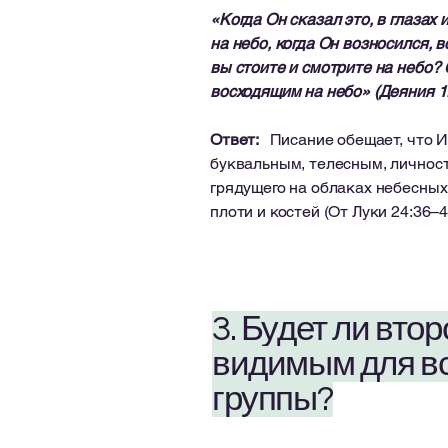
«Когда Он сказал это, в глазах 
на небо, когда Он возносился, в
вы стоите и смотрите на небо? 
восходящим на небо» (Деяния 1:
Ответ:
Писание обещает, что И
буквальным, телесным, личност
грядущего на облаках небесных 
плоти и костей (От Луки 24:36–4
3. Будет ли вто
видимым для вс
группы?