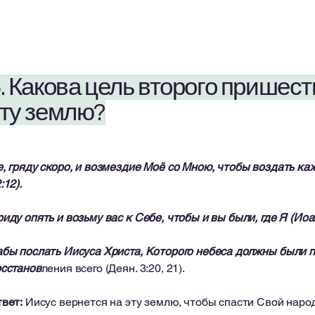
. Какова цель второго пришес
ту землю?
, гряду скоро, и возмездие Моё со Мною, чтобы воздать каж
:12).
иду опять и возьму вас к Себе, чтобы и вы были, где Я (Иоан
бы послать Иисуса Христа, Которого небеса должны были 
сстанов
ления всего (Деян. 3:20, 21).
вет:
Иисус вернется на эту землю, чтобы спасти Свой народ