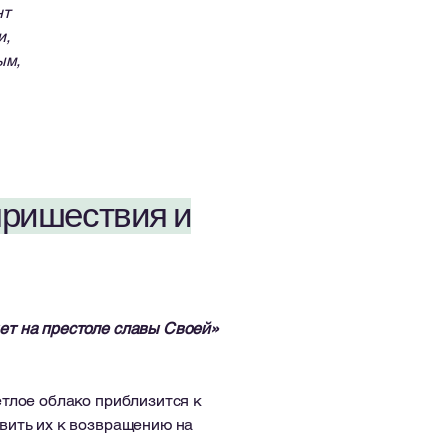
нт
и,
ым,
 пришествия и
дет на престоле славы Своей»
етлое облако приблизится к
овить их к возвращению на