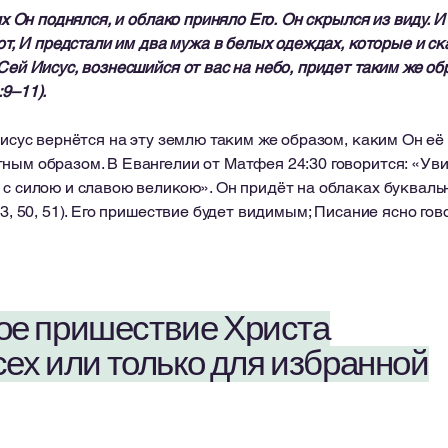
их Он поднялся, и облако приняло Его.
Он скрылся из виду. И
от,
И предстали им два мужа в белых одеждах, которые и ск
Сей Иисус, вознесшийся от вас на небо, придет таким же об
9–11).
исус вернётся на эту землю таким же образом, каким Он е
ным образом. В Евангелии от Матфея 24:30 говорится: «Ув
с силою и славою великою». Он придёт на облаках буквальн
3, 50, 51). Его пришествие будет видимым; Писание ясно гов
рое пришествие Христа
ех или только для избранной