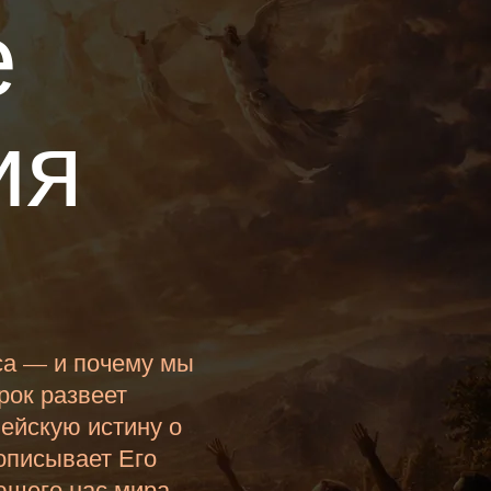
е
ия
са — и почему мы
рок развеет
ейскую истину о
описывает Его
ющего нас мира.