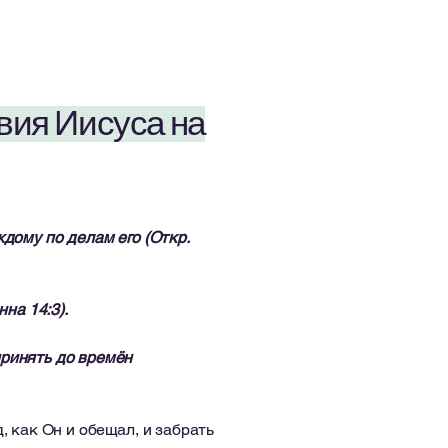
твия Иисуса на
дому по делам его (Откр.
на 14:3).
принять до времён
, как Он и обещал, и забрать