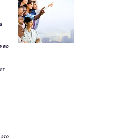
а
е во
ит
 это