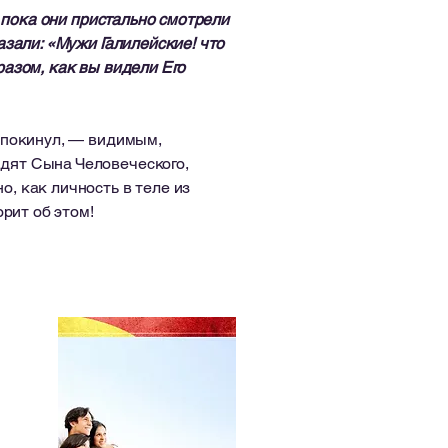
 пока они пристально смотрели
азали: «Мужи Галилейские! что
разом, как вы видели Его
ё покинул, — видимым,
идят Сына Человеческого,
о, как личность в теле из
орит об этом!