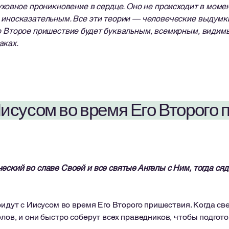
духовное проникновение в сердце. Оно не происходит в моме
я иносказательным. Все эти теории — человеческие выдумк
то Второе пришествие будет буквальным, всемирным, видим
аках.
 Иисусом во время Его Второго
еский во славе Своей и все святые Ангелы с Ним, тогда ся
дут с Иисусом во время Его Второго пришествия. Когда св
лов, и они быстро соберут всех праведников, чтобы подгот