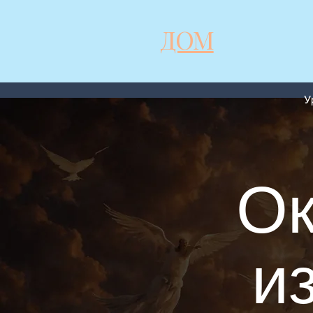
ДОМ
У
Урок 
Ок
и