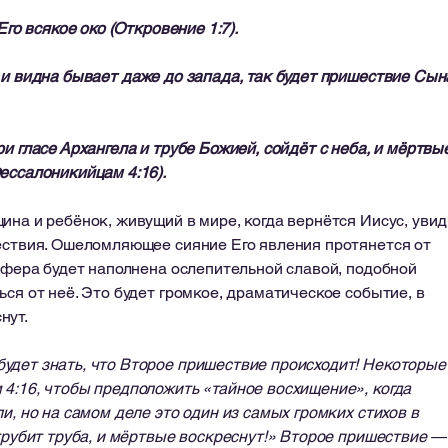
Его всякое око (Откровение 1:7).
 и видна бывает даже до запада, так будет пришествие Сын
и гласе Архангела и трубе Божией, сойдёт с неба, и мёртвы
ессалоникийцам 4:16).
а и ребёнок, живущий в мире, когда вернётся Иисус, увид
ествия. Ошеломляющее сияние Его явления протянется от
осфера будет наполнена ослепительной славой, подобной
ся от неё. Это будет громкое, драматическое событие, в
нут.
удет знать, что Второе пришествие происходит! Некоторые
4:16, чтобы предположить «тайное восхищение», когда
и, но на самом деле это один из самых громких стихов в
атрубит труба, и мёртвые воскреснут!» Второе пришествие —