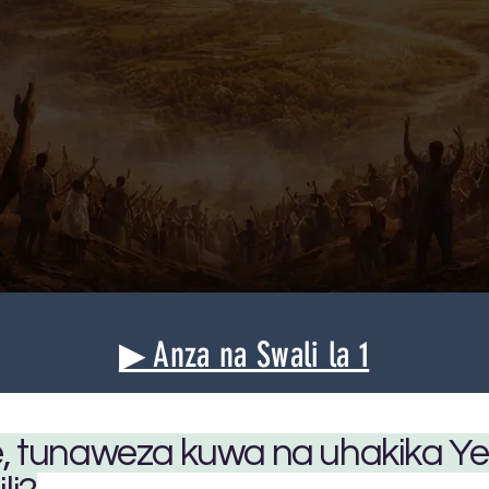
▶ Anza na Swali la 1
e, tunaweza kuwa na uhakika Y