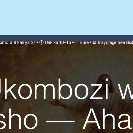
omo la 8 kati ya 27 • ⏱ Dakika 10–15 • ✅ Bure • 📖 Inayotegemea Bibl
Somo la 6:
kombozi 
ndikwa katika S
sho — Aha