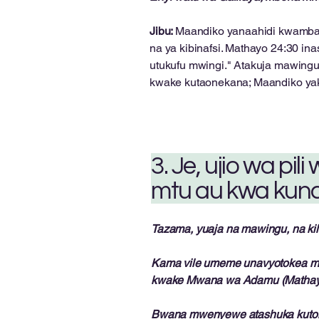
Jibu:
Maandiko yanaahidi kwamba Y
na ya kibinafsi. Mathayo 24:30 
utukufu mwingi." Atakuja mawingu
kwake kutaonekana; Maandiko yak
3. Je, ujio wa pi
mtu au kwa kund
Tazama, yuaja na mawingu, na kila
Kama vile umeme unavyotokea ma
kwake Mwana wa Adamu (Mathayo
Bwana mwenyewe atashuka kutoka