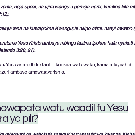
zama, naja upesi, na ujira wangu u pamoja nami, kumlipa kila mt
:12).
takuja tena na kuwapokea Kwangu; ili nilipo mimi, nanyi mwepo 
i amtume Yesu Kristo ambaye mbingu lazima ipokee hata nyakati 
atendo 3:20, 21).
bu:
Yesu anarudi duniani ili kuokoa watu wake, kama alivyoahid
zuri ambayo amewatayarishia.
achowapata watu waadilifu Yesu
 ya pili?
mbinguni na waliokufa katika Kristo watafufuka kwanza. Kisha