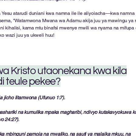
esu atarudi duniani kwa namna ile ile aliyoiacha—kwa namna in
inasema, "Watamwona Mwana wa Adamu akija juu ya mawingu ya
ni kihalisi, kama mtu binafsi mwenye mwili wa nyama na mifupa (
o wazi juu ya ukweli huu!
li wa Kristo utaonekana kwa kila
i teule pekee?
 jicho litamwona (Ufunuo 1:7).
shariki na kumulika mpaka magharibi, ndivyo kutakavyokuwa k
 24:27).
 mbinguni pamoja na mwaliko, na sauti ya malaika mkuu, na