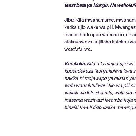
tarumbeta ya Mungu. Na waliokufa 
Jibu:
Kila mwanamume, mwanamke,
katika ujio wake wa pili. Mwang
macho hadi upeo wa macho, na a
atakayeweza kujificha kutoka kwa
watafufuliwa.
Kumbuka:
Kila mtu atajua ujio w
kupendekeza “kunyakuliwa kwa sir
hakika ni mojawapo ya mistari yen
wafu wanafufuliwa! Ujio wa pili sio
wakati wa kifo cha mtu, wala sio m
inasema waziwazi kwamba kuja mar
binafsi kwa Kristo katika mawingu