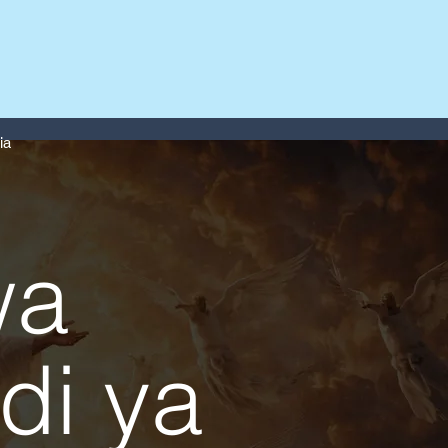
ia
wa
tone!
di ya