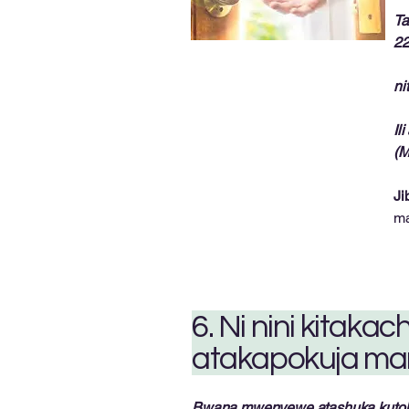
Ta
22
ni
Il
(M
Ji
ma
6. Ni nini kitak
atakapokuja mara
Bwana mwenyewe atashuka kutoka 