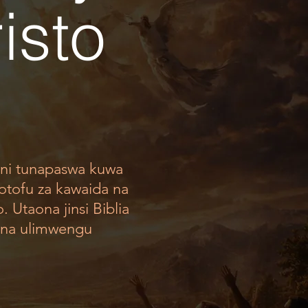
isto
ini tunapaswa kuwa
otofu za kawaida na
. Utaona jinsi Biblia
 na ulimwengu