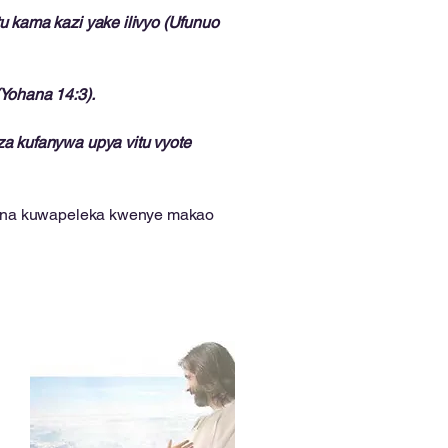
u kama kazi yake ilivyo (Ufunuo
(Yohana 14:3).
za kufanywa upya vitu vyote
i, na kuwapeleka kwenye makao