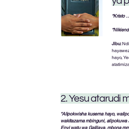
ya pi
“Kristo 
“Nikiend
Jibu:
Ndi
hayawezi
hayo, Ye
atatimiz
2. Yesu atarudi 
“Alipokwisha kusema hayo, walip
wakitazama mbinguni, alipokuwa 
Enyi watu wa Galilaya, mbona m