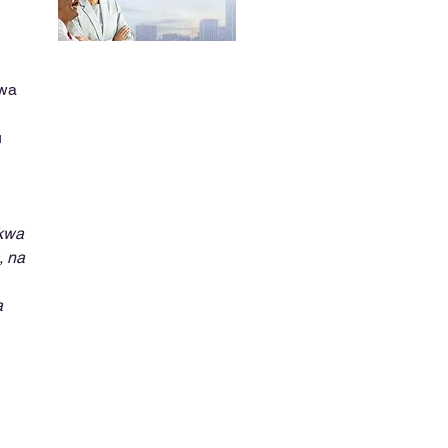
 wa
u
 kwa
, na
a