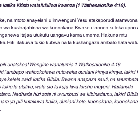
katika Kristo watafufuliwa kwanza (1 Wathesalonike 4:16).
 na mtoto anayeishi ulimwenguni Yesu atakaporudi atamwona
aza wa kustaajabisha wa kuonekana Kwake utaenea kutoka upeo
ngahewa itajaa utukufu uangavu kama umeme. Hakuna mtu
ke. Hili litakuwa tukio kubwa na la kushangaza ambalo hata waf
a pili unatokea! Wengine wanatumia 1 Wathesalonike 4:16
i,” ambapo waliookolewa hutoweka duniani kimya kimya, lakini
ye kelele zaidi katika Biblia: Bwana anapaza sauti, na tarumbeta
 tukio la utulivu, wala sio tu kuja kwa kiroho moyoni. Haifanyiki
fano. Nadharia hizi zote ni uvumbuzi wa kibinadamu, lakini Bibli
a ya pili kutakuwa halisi, duniani kote, kuonekana, kuonekana
.