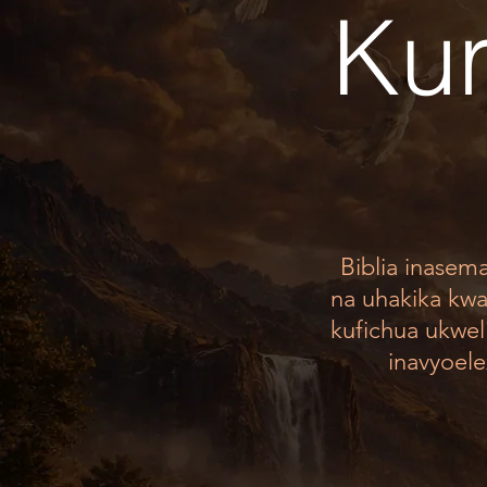
Kur
Biblia inasem
na uhakika kwa
kufichua ukweli
inavyoel