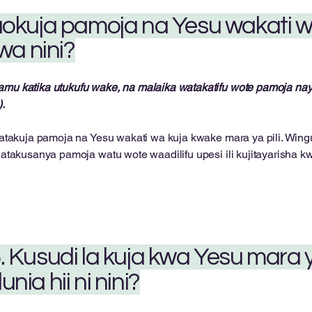
kaokuja pamoja na Yesu wakati 
kwa nini?
 katika utukufu wake, na malaika watakatifu wote pamoja naye, 
.
takuja pamoja na Yesu wakati wa kuja kwake mara ya pili. Wingu
akusanya pamoja watu wote waadilifu upesi ili kujitayarisha kwa 
. Kusudi la kuja kwa Yesu mara ya
unia hii ni nini?