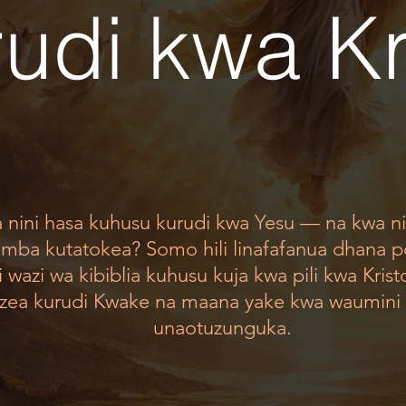
udi kwa Kr
a nini hasa kuhusu kurudi kwa Yesu — na kwa n
mba kutatokea? Somo hili linafafanua dhana p
 wazi wa kibiblia kuhusu kuja kwa pili kwa Kristo
ezea kurudi Kwake na maana yake kwa waumini
unaotuzunguka.