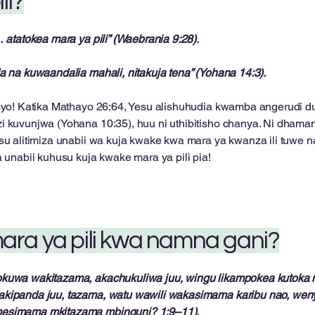
li?
… atatokea mara ya pili” (Waebrania 9:28).
a na kuwaandalia mahali, nitakuja tena” (Yohana 14:3).
yo! Katika Mathayo 26:64, Yesu alishuhudia kwamba angerudi d
 kuvunjwa (Yohana 10:35), huu ni uthibitisho chanya. Ni dhamana 
su alitimiza unabii wa kuja kwake kwa mara ya kwanza ili tuwe
a unabii kuhusu kuja kwake mara ya pili pia!
mara ya pili kwa namna gani?
okuwa wakitazama, akachukuliwa juu, wingu likampokea kutoka
akipanda juu, tazama, watu wawili wakasimama karibu nao, w
mesimama mkitazama mbinguni? 1:9–11).