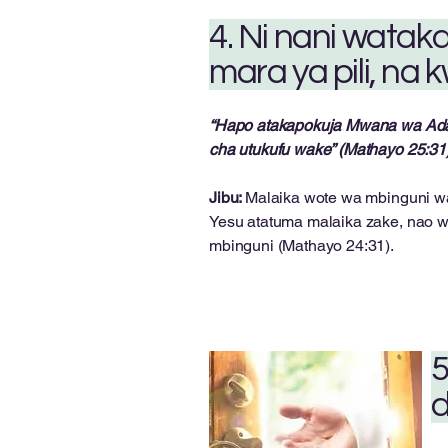
4. Ni nani wata
mara ya pili, na 
“Hapo atakapokuja Mwana wa Adamu
cha utukufu wake” (Mathayo 25:31)
Jibu:
Malaika wote wa mbinguni wa
Yesu atatuma malaika zake, nao wat
mbinguni (Mathayo 24:31).
5
d