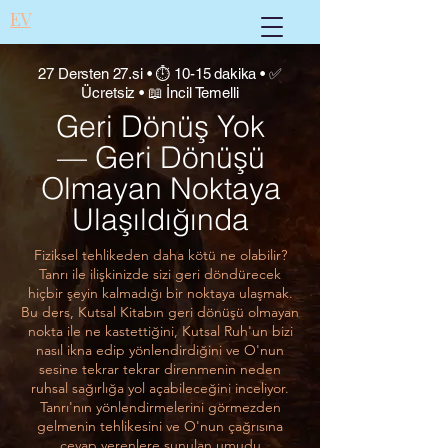
EV
27 Dersten 27.si • ⏱ 10-15 dakika • ✅
Ücretsiz • 📖 İncil Temelli
Geri Dönüş Yok
— Geri Dönüşü
Olmayan Noktaya
Ulaşıldığında
Fiziksel tehlikeden daha kötü ne olabilir?
Tanrı ile ilişkinizde sizi geri döndürecek
hiçbir şeyin kalmadığı bir noktaya ulaşmak.
Bu ders, Kutsal Kitabın geri dönüşü olmayan
nokta ile ne kastettiğini, Kutsal Ruh'un bizi
nasıl ikna edip yönlendirdiğini ve O'nun
sesine tekrar tekrar direnmenin neden
ruhsal sağırlığa yol açabileceğini inceliyor.
Tanrı'nın yönlendirmelerini görmezden
gelmenin tehlikesini ve O'nun çağrısına
cevap verenlere sunulan umudu