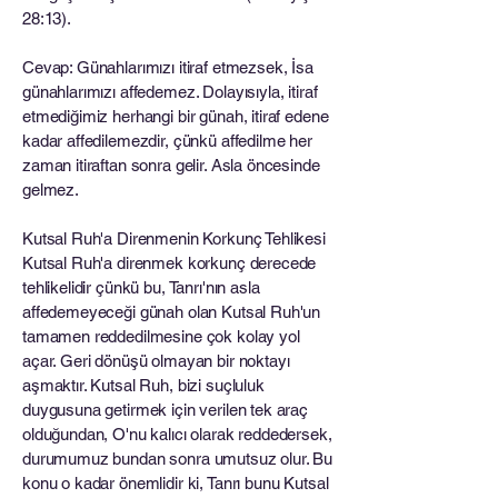
28:13).
Cevap: Günahlarımızı itiraf etmezsek, İsa
günahlarımızı affedemez. Dolayısıyla, itiraf
etmediğimiz herhangi bir günah, itiraf edene
kadar affedilemezdir, çünkü affedilme her
zaman itiraftan sonra gelir. Asla öncesinde
gelmez.
Kutsal Ruh'a Direnmenin Korkunç Tehlikesi
Kutsal Ruh'a direnmek korkunç derecede
tehlikelidir çünkü bu, Tanrı'nın asla
affedemeyeceği günah olan Kutsal Ruh'un
tamamen reddedilmesine çok kolay yol
açar. Geri dönüşü olmayan bir noktayı
aşmaktır. Kutsal Ruh, bizi suçluluk
duygusuna getirmek için verilen tek araç
olduğundan, O'nu kalıcı olarak reddedersek,
durumumuz bundan sonra umutsuz olur. Bu
konu o kadar önemlidir ki, Tanrı bunu Kutsal