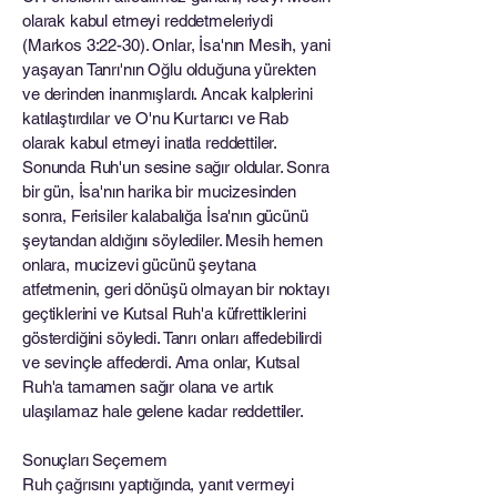
olarak kabul etmeyi reddetmeleriydi
(Markos 3:22-30). Onlar, İsa'nın Mesih, yani
yaşayan Tanrı'nın Oğlu olduğuna yürekten
ve derinden inanmışlardı. Ancak kalplerini
katılaştırdılar ve O'nu Kurtarıcı ve Rab
olarak kabul etmeyi inatla reddettiler.
Sonunda Ruh'un sesine sağır oldular. Sonra
bir gün, İsa'nın harika bir mucizesinden
sonra, Ferisiler kalabalığa İsa'nın gücünü
şeytandan aldığını söylediler. Mesih hemen
onlara, mucizevi gücünü şeytana
atfetmenin, geri dönüşü olmayan bir noktayı
geçtiklerini ve Kutsal Ruh'a küfrettiklerini
gösterdiğini söyledi. Tanrı onları affedebilirdi
ve sevinçle affederdi. Ama onlar, Kutsal
Ruh'a tamamen sağır olana ve artık
ulaşılamaz hale gelene kadar reddettiler.
Sonuçları Seçemem
Ruh çağrısını yaptığında, yanıt vermeyi