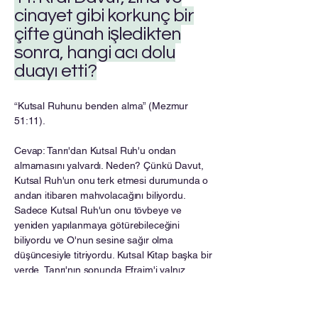
cinayet gibi korkunç bir
çifte günah işledikten
sonra, hangi acı dolu
duayı etti?
“Kutsal Ruhunu benden alma” (Mezmur
51:11).
Cevap: Tanrı'dan Kutsal Ruh'u ondan
almamasını yalvardı. Neden? Çünkü Davut,
Kutsal Ruh'un onu terk etmesi durumunda o
andan itibaren mahvolacağını biliyordu.
Sadece Kutsal Ruh'un onu tövbeye ve
yeniden yapılanmaya götürebileceğini
biliyordu ve O'nun sesine sağır olma
düşüncesiyle titriyordu. Kutsal Kitap başka bir
yerde, Tanrı'nın sonunda Efraim'i yalnız
bıraktığını, çünkü putlarına bağlı olduğunu
(Hoşea 4:17) ve Ruh'u dinlemediğini söyler.
Ruhsal olarak sağır olmuştu. Bir insanın