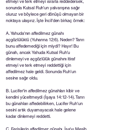
etmeyi ve terk etmeyi ısrarla reddedersek,
sonunda Kutsal Ruh'un yalvarışına sağır
oluruz ve böylece geri dönüşü olmayan bir
noktaya ulaşırız. İşte İncil'den birkaç örnek:
A. Yahuda'nın affedilmez günahı
açgözlülüktü (Yuhanna 12:6). Neden? Tanrı
bunu affedemediği için miydi? Hayır! Bu
günah, ancak Yahuda Kutsal Ruh'u
dinlemeyi ve açgözlülük günahını itiraf
etmeyi ve terk etmeyi reddettiği için
affedilmez hale geldi. Sonunda Ruh'un
sesine sağır oldu.
B. Lucifer'in affedilmez günahları kibir ve
kendini yüceltmeydi (İşaya 14:12-14). Tanrı
bu günahları affedebilirken, Lucifer Ruh'un
sesini artık duyamayacak hale gelene
kadar dinlemeyi reddetti.
C. Ferisilerin affedilmez günahı, İsa'yı Mesih