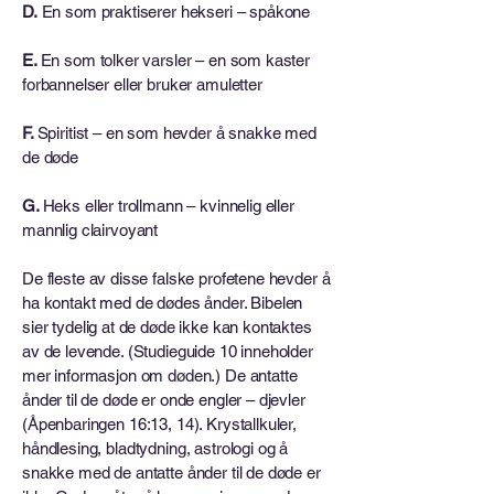
D.
En som praktiserer hekseri – spåkone
E.
En som tolker varsler – en som kaster
forbannelser eller bruker amuletter
F.
Spiritist – en som hevder å snakke med
de døde
G.
Heks eller trollmann – kvinnelig eller
mannlig clairvoyant
De fleste av disse falske profetene hevder å
ha kontakt med de dødes ånder. Bibelen
sier tydelig at de døde ikke kan kontaktes
av de levende. (Studieguide 10 inneholder
mer informasjon om døden.) De antatte
ånder til de døde er onde engler – djevler
(Åpenbaringen 16:13, 14). Krystallkuler,
håndlesing, bladtydning, astrologi og å
snakke med de antatte ånder til de døde er