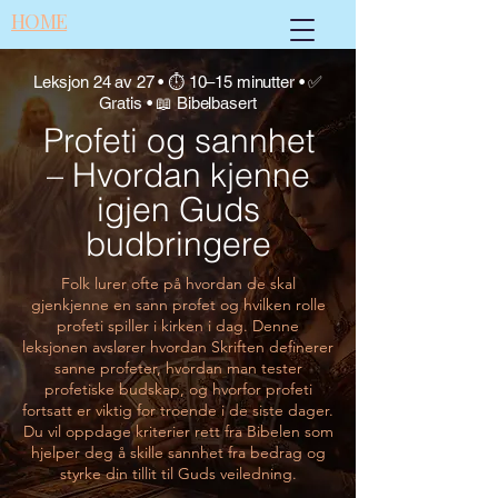
HOME
Leksjon 24 av 27 • ⏱ 10–15 minutter • ✅
Gratis • 📖 Bibelbasert
Profeti og sannhet
– Hvordan kjenne
igjen Guds
budbringere
Folk lurer ofte på hvordan de skal
gjenkjenne en sann profet og hvilken rolle
profeti spiller i kirken i dag. Denne
leksjonen avslører hvordan Skriften definerer
sanne profeter, hvordan man tester
profetiske budskap, og hvorfor profeti
fortsatt er viktig for troende i de siste dager.
Du vil oppdage kriterier rett fra Bibelen som
hjelper deg å skille sannhet fra bedrag og
styrke din tillit til Guds veiledning.