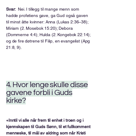
Svar:
Nei. I tillegg til mange menn som
hadde profetiens gave, ga Gud også gaven
til minst åtte kvinner: Anna (Lukas 2:36–38);
Miriam (2. Mosebok 15:20); Debora
(Dommerne 4:4); Hulda (2. Kongebok 22:14);
og de fire døtrene til Filip, en evangelist (Apg
21:8, 9).
4. Hvor lenge skulle disse
gavene forbli i Guds
kirke?
«Inntil vi alle når frem til enhet i troen og i
kjennskapen til Guds Sønn, til et fullkomment
menneske, til mål av aldring som når Kristi