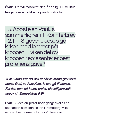
Svar:
Det vil forankre deg åndelig. Du vil ikke
lenger være usikker og urolig i din tro.
15. Apostelen Paulus
sammenligner i 1. Korinterbrev
12:1–18 gavene Jesus ga
kirken med lemmer på
kroppen. Hvilken del av
kroppen representerer best
profetiens gave?
«Før i Israel var det slik at når en mann gikk for å
spørre Gud, sa han: Kom, la oss gå til seeren.
For den som nå kalles profet, ble tidligere kalt
seer.» (1. Samuelsbok 9:9).
Svar:
Siden en profet noen ganger kalles en
seer (noen som kan se inn i fremtiden), ville
øynene best representere profetiens gave.