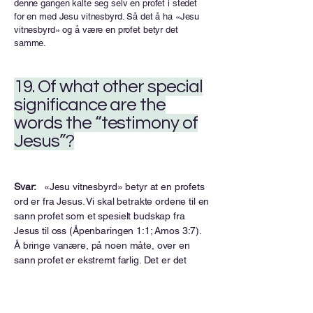
denne gangen kalte seg selv en profet i stedet
for en med Jesu vitnesbyrd. Så det å ha «Jesu
vitnesbyrd» og å være en profet betyr det
samme.
19. Of what other special
significance are the
words the “testimony of
Jesus”?
Svar:
«Jesu vitnesbyrd» betyr at en profets
ord er fra Jesus. Vi skal betrakte ordene til en
sann profet som et spesielt budskap fra
Jesus til oss (Åpenbaringen 1:1; Amos 3:7).
Å bringe vanære, på noen måte, over en
sann profet er ekstremt farlig. Det er det
samme som å bringe vanære over Jesus,
som sender dem og veileder dem. Ikke rart
at Gud advarer: «Gjør ikke mine profeter noe