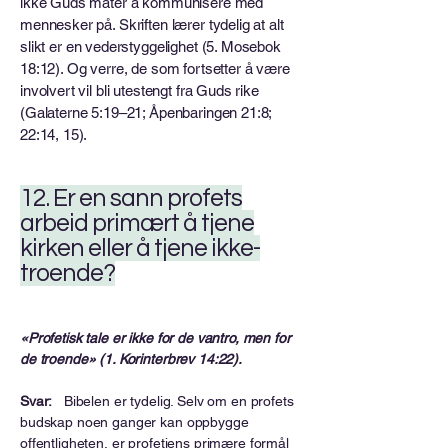
ikke Guds måter å kommunisere med
mennesker på. Skriften lærer tydelig at alt
slikt er en vederstyggelighet (5. Mosebok
18:12). Og verre, de som fortsetter å være
involvert vil bli utestengt fra Guds rike
(Galaterne 5:19–21; Åpenbaringen 21:8;
22:14, 15).
12. Er en sann profets
arbeid primært å tjene
kirken eller å tjene ikke-
troende?
«Profetisk tale er ikke for de vantro, men for
de troende» (1. Korinterbrev 14:22).
Svar:
Bibelen er tydelig. Selv om en profets
budskap noen ganger kan oppbygge
offentligheten, er profetiens primære formål