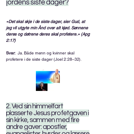
jordens siste dager?
«Det skal skje i de siste dager, sier Gud, at
jeg vil utgyte min Ånd over alt kjød. Sønnene
deres og døtrene deres skal profetere.» (Apg
2:17)
Svar:
Ja. Både menn og kvinner skal
profetere i de siste dager (Joel 2:28–32).
2. Ved sin himmelfart
plasserte Jesus profetgaven i
sin kirke, sammen med fire
andre gaver: apostler,
evangelister, hyrder og lærere