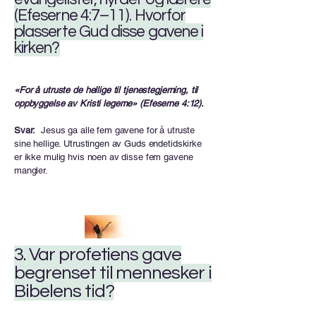
(Efeserne 4:7–11). Hvorfor
plasserte Gud disse gavene i
kirken?
«For å utruste de hellige til tjenestegjerning, til
oppbyggelse av Kristi legeme» ​​(Efeserne 4:12).
Svar:
Jesus ga alle fem gavene for å utruste
sine hellige. Utrustingen av Guds endetidskirke
er ikke mulig hvis noen av disse fem gavene
mangler.
3. Var profetiens gave
begrenset til mennesker i
Bibelens tid?