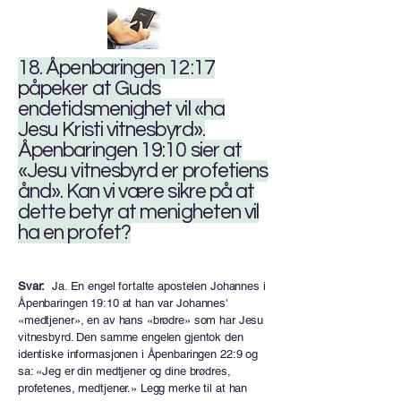
18. Åpenbaringen 12:17
påpeker at Guds
endetidsmenighet vil «ha
Jesu Kristi vitnesbyrd».
Åpenbaringen 19:10 sier at
«Jesu vitnesbyrd er profetiens
ånd». Kan vi være sikre på at
dette betyr at menigheten vil
ha en profet?
Svar:
Ja. En engel fortalte apostelen Johannes i
Åpenbaringen 19:10 at han var Johannes'
«medtjener», en av hans «brødre» som har Jesu
vitnesbyrd. Den samme engelen gjentok den
identiske informasjonen i Åpenbaringen 22:9 og
sa: «Jeg er din medtjener og dine brødres,
profetenes, medtjener.» Legg merke til at han