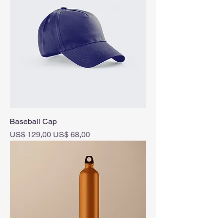
Baseball Cap
Normale prijs
Verkoopprijs
US$ 129,00
US$ 68,00