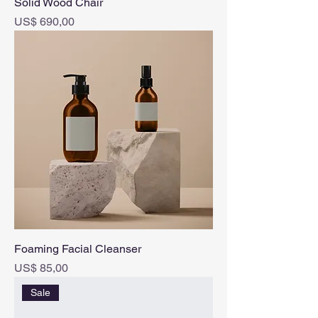
Solid Wood Chair
Prijs
US$ 690,00
Foaming Facial Cleanser
Prijs
US$ 85,00
Sale